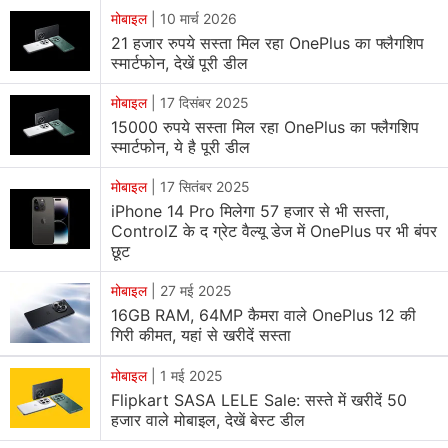
रही है। हम यहां आपको Flipkart पर मिलने वाली डील की सभी
मोबाइल
|
10 मार्च 2026
21 हजार रुपये सस्ता मिल रहा OnePlus का फ्लैगशिप
जानकारी नीचे दे रहे हैं।
स्मार्टफोन, देखें पूरी डील
OnePlus 12 at Massive Discount
मोबाइल
|
17 दिसंबर 2025
15000 रुपये सस्ता मिल रहा OnePlus का फ्लैगशिप
OnePlus 12 के 12GB + 256GB वेरिएंट को Flipkart पर
स्मार्टफोन, ये है पूरी डील
कीमत 55,938 रुपये (Glacial White कलर ऑप्शन) पर
लिस्ट
मोबाइल
|
17 सितंबर 2025
किया गया है। वहीं, खबर लिखते समय तक इसके 16GB + 512GB
iPhone 14 Pro मिलेगा 57 हजार से भी सस्ता,
कॉन्फिगरेशन की
लिस्टिंग
कीमत को 61,498 रुपये (Flowy
ControlZ के द ग्रेट वैल्यू डेज में OnePlus पर भी बंपर
Emerald कलर ऑप्शन) दिखा रही थी। डील यहीं खत्म नहीं होती है,
छूट
क्योंकि यदि ग्राहक फोन को Flipkart Axis Bank क्रेडिट कार्ड बैंक
मोबाइल
|
27 मई 2025
के जरिए खरीदते हैं, तो फोन पर फ्लैट 5% का कैशबैक मिलेगा।
16GB RAM, 64MP कैमरा वाले OnePlus 12 की
गिरी कीमत, यहां से खरीदें सस्ता
OnePlus 12 को सिल्की ब्लैक, फ्लोई एमराल्ड और ग्लेसियल व्हाइट
मोबाइल
|
1 मई 2025
कलर ऑप्शन में खरीदा जा सकता है। Flipkart ऑफर की समयसीमा
Flipkart SASA LELE Sale: सस्ते में खरीदें 50
की जानकारी नहीं देता है।
हजार वाले मोबाइल, देखें बेस्ट डील