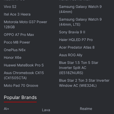
Vivo S2
Samsung Galaxy Watch 9
(44mm)
Itel Ace 3 Heera
Samsung Galaxy Watch 9
Motorola Moto G37 Power
(44mm, LTE)
128GB
Sony Bravia 9 II
OPPO A7 Pro Max
Haier HQLED P7 Pro
Poco M8 Power
Acer Predator Atlas 8
OnePlus N6x
Asus ROG Ally
Honor X6e
Blue Star 1.5 Ton 5 Star
Huawei MateBook Pro S
Inverter Split AC
Asus Chromebook CX15
(IE518ZNURS)
(CX1505CTA)
Blue Star 2 Ton 3 Star Inverter
Moto Pad 70 Groove
Window AC (WIE324L)
Popular Brands
Ai+
Realme
Lava