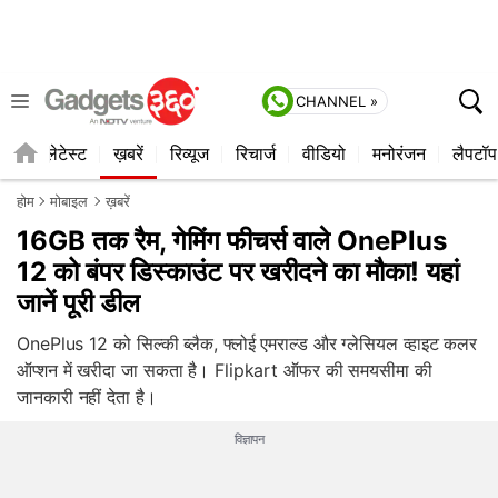
CHANNEL »
ाइल
लेटेस्ट
ख़बरें
रिव्यूज
रिचार्ज
वीडियो
मनोरंजन
लैपटॉप
होम
मोबाइल
ख़बरें
16GB तक रैम, गेमिंग फीचर्स वाले OnePlus
12 को बंपर डिस्काउंट पर खरीदने का मौका! यहां
जानें पूरी डील
OnePlus 12 को सिल्की ब्लैक, फ्लोई एमराल्ड और ग्लेसियल व्हाइट कलर
ऑप्शन में खरीदा जा सकता है। Flipkart ऑफर की समयसीमा की
जानकारी नहीं देता है।
विज्ञापन