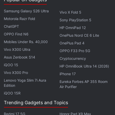
4जी LTE, वाई-फाई 7, ब्लूटूथ 5.4, जीपीएस, यूएसबी टाइप-सी पोर्ट
और एनएफसी शामिल है। यह फोन IP65 रेटिंग से लैस है, जिससे धूल
Samsung Galaxy S26 Ultra
Vivo X Fold 5
और पानी से सुरक्षा सुनिश्चित होती है। इस फोन की लंबाई 164.3 मिमी,
Motorola Razr Fold
Sony PlayStation 5
चौड़ाई 75.8 मिमी, मोटाई 9.15 मिमी और वजन 220 ग्राम है।
ChatGPT
HP OmniPad 12
OPPO Find N6
OnePlus Nord CE 6 Lite
लेटेस्ट टेक न्यूज़
,
स्मार्टफोन रिव्यू
और लोकप्रिय
मोबाइल
पर मिलने वाले
Mobiles Under Rs. 40,000
एक्सक्लूसिव ऑफर के लिए गैजेट्स 360
एंड्रॉयड
ऐप डाउनलोड करें और
OnePlus Pad 4
हमें
गूगल समाचार
पर फॉलो करें।
Vivo X300 Ultra
OPPO F33 Pro 5G
Asus Zenbook S14
Cryptocurrency
ये भी पढ़े:
,
OnePlus 12 offers
,
OnePlus 12 Deal
,
OnePlus 12 Price
iQOO 15
HP OmniBook Ultra 14 (2026)
Vivo X300 Pro
iPhone 17
Lenovo Yoga Slim 7i Aura
Eureka Forbes AP 355 Room
Edition
Air Purifier
iQOO 15R
Trending Gadgets and Topics
Redmi 17 5G
Honor Pad X9 Max