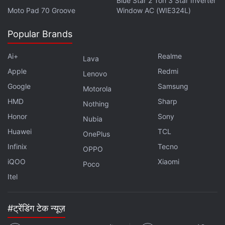
Blue Star 2 Ton 3 Star Inverter
Moto Pad 70 Groove
Window AC (WIE324L)
Popular Brands
Ai+
Realme
Lava
Apple
Redmi
Lenovo
Google
Samsung
Motorola
HMD
Sharp
Nothing
Honor
Sony
Nubia
Huawei
TCL
OnePlus
Infinix
Tecno
OPPO
iQOO
Xiaomi
Poco
Itel
#ट्रेंडिंग टेक न्यूज़