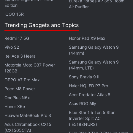
Eureka Forbes AP 355 Room
Edition
Air Purifier
iQOO 15R
Trending Gadgets and Topics
Redmi 17 5G
Honor Pad X9 Max
Vivo S2
Samsung Galaxy Watch 9
(44mm)
Itel Ace 3 Heera
लेटेस्ट टेक न्यूज़
,
स्मार्टफोन रिव्यू
और लोकप्रिय
मोबाइल
पर मिलने वाले
Samsung Galaxy Watch 9
Motorola Moto G37 Power
एक्सक्लूसिव ऑफर के लिए गैजेट्स 360
एंड्रॉयड
ऐप डाउनलोड करें और
(44mm, LTE)
128GB
हमें
गूगल समाचार
पर फॉलो करें।
Sony Bravia 9 II
OPPO A7 Pro Max
Haier HQLED P7 Pro
ये भी पढ़े:
Huawei Nova 15 Max
,
Huawei Nova 15 Max Price
,
Poco M8 Power
Huawei Nova 15 Max Specifications
,
Huawei Nova 15 Max
Acer Predator Atlas 8
OnePlus N6x
Features
,
Huawei
Asus ROG Ally
Honor X6e
Blue Star 1.5 Ton 5 Star
Huawei MateBook Pro S
Inverter Split AC
Asus Chromebook CX15
(IE518ZNURS)
(CX1505CTA)