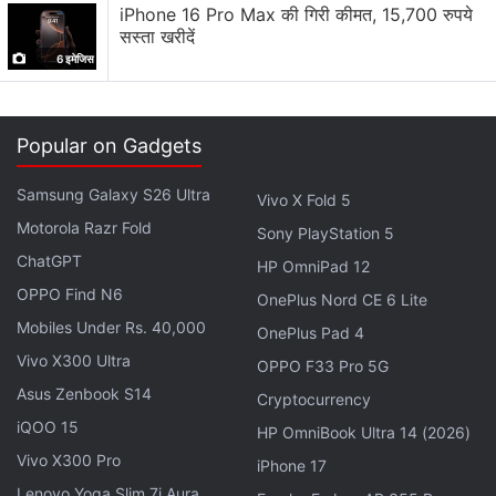
iPhone 16 Pro Max की गिरी कीमत, 15,700 रुपये
सुपरचार्ज टर्बो फास्ट चार्जिंग का सपोर्ट करता है। इस फोन में 90°+
सस्ता खरीदें
अल्ट्रा वाइड साउंड फील्ड के साथ सिममैट्रिकल स्टीरियो स्पीकर्स दिए
6 इमेजिस
गए हैं।
कैमरा सेटअप की बात करें तो Nova 15 Max के रियर में f/1.9
Popular on Gadgets
अपर्चर के साथ 50 मेगापिक्सल का प्राइमरी कैमरा और f/2.4 अपर्चर
के साथ दूसरा कैमरा दिया गया है। वहीं सेल्फी और वीडियो कॉलिंग के
Samsung Galaxy S26 Ultra
Vivo X Fold 5
लिए f/2.0 अपर्चर के साथ 8 मेगापिक्सल का फ्रंट कैमरा दिया गया है।
Motorola Razr Fold
Sony PlayStation 5
डाइमेंशन की बात करें तो इस फोन की लंबाई 163.3 मिमी, चौड़ाई 78
ChatGPT
HP OmniPad 12
मिमी, मोटाई 7.98 मिमी और वजन 232 ग्राम है। कनेक्टिविटी ऑप्शंस
OPPO Find N6
OnePlus Nord CE 6 Lite
में 4G VoLTE, वाई-फाई 7, ब्लूटूथ 5.2, जीपीएस, AGPS,
Mobiles Under Rs. 40,000
OnePlus Pad 4
GLONASS, BeiDou, Galileo, QZSS, एनएफसी और यूएसबी
Vivo X300 Ultra
OPPO F33 Pro 5G
टाइप सी 2.0 पोर्ट मिलता है।
Asus Zenbook S14
Cryptocurrency
iQOO 15
HP OmniBook Ultra 14 (2026)
Vivo X300 Pro
iPhone 17
Lenovo Yoga Slim 7i Aura