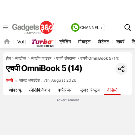
CHANNEL »
Volt
ट्रेंडिंग
मोबाइल
लेटेस्ट
ख़बरें
रि
होम
लैपटॉप्स
लैपटॉप फाइंडर
एचपी लैपटॉप्स
एचपी OmniBook 5 (14)
एचपी OmniBook 5 (14)
एचपी
लास्ट अपडेटेड :
7th August 2026
ओवरव्यू
स्पेसिफिकेशन
कंपैरिजन
यूजर रिव्यूज
वीडियो
Advertisement