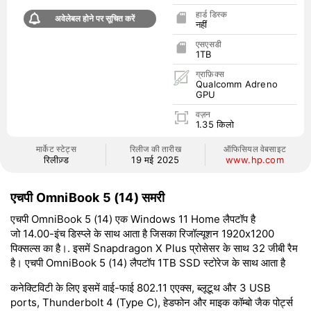
हार्ड डिस्क
अवेलेबल होने पर सूचित करें
नहीं
एसएसडी
1TB
ग्राफ़िक्स
Qualcomm Adreno
GPU
वज़न
1.35 किलो
मार्केट स्टेट्स
रिलीज की तारीख
ऑफिसियल वेबसाइट
रिलीज़्ड
19 मई 2025
www.hp.com
एचपी OmniBook 5 (14) समरी
एचपी OmniBook 5 (14) एक Windows 11 Home लैपटॉप है
जो 14.00-इंच डिस्प्ले के साथ आता है जिसका रिजॉल्यूशन 1920x1200
पिक्सल्स का है।. इसमें Snapdragon X Plus प्रोसेसर के साथ 32 जीबी रैम
है। एचपी OmniBook 5 (14) लैपटॉप 1TB SSD स्टोरेज के साथ आता है
कनेक्टिविटी के लिए इसमें वाई-फाई 802.11 एएक्स, ब्लूटूथ और 3 USB
ports, Thunderbolt 4 (Type C), हेडफोन और माइक कॉम्बो जैक पोर्ट्स