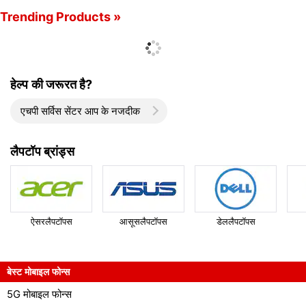
Trending Products »
हेल्प की जरूरत है?
एचपी सर्विस सेंटर आप के नजदीक
लैपटॉप ब्रांड्स
ऐसरलैपटॉपस
आसूसलैपटॉपस
डेललैपटॉपस
बेस्ट मोबाइल फोन्स
5G मोबाइल फोन्स