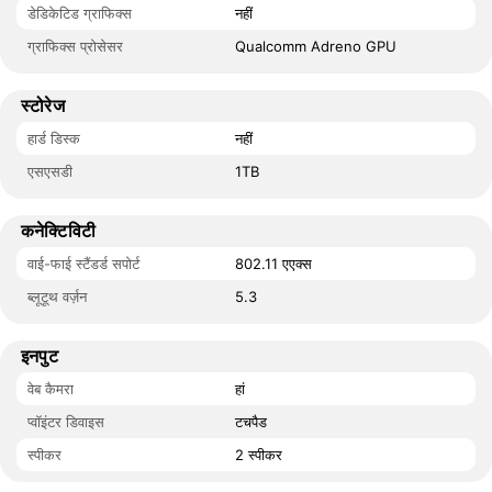
डेडिकेटिड ग्राफिक्स
नहीं
ग्राफिक्स प्रोसेसर
Qualcomm Adreno GPU
स्टोरेज
हार्ड डिस्क
नहीं
एसएसडी
1TB
कनेक्टिविटी
वाई-फाई स्टैंडर्ड सपोर्ट
802.11 एएक्स
ब्लूटूथ वर्ज़न
5.3
इनपुट
वेब कैमरा
हां
प्वॉइंटर डिवाइस
टचपैड
स्पीकर
2 स्पीकर