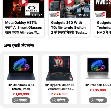
01:07
19:46
Meta Oakley HSTN:
Gadgets 360 With
Gadgets
क्या ये AI Smart Glasses
TG: Nintendo Switch
Technica
ख़ास कर के Athletes के
2 की रिकॉर्ड बिक्री, Tesla
HMD ने No
लिए हैं? जानिए इसके
Robotaxi और WWDC
खत्म किय
Features
2025 के बड़े अपडेट
Ask TG
अन्य एचपी लैपटॉप्स
HP Omnibook X 14
HP HyperX Omen 16
HP Probook 4 G2
(2026, Intel)
Valorant Limited
₹
1,35,000
Edition
₹
1,69,999
₹
2,24,999
कंपेयर
कंपेयर
कंपेयर