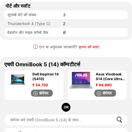
पोर्ट और स्लॉट
यूएसबी पोर्ट की संख्या
3
Thunderbolt 4 (Type C)
2
हेडफोन और माइक कॉम्बो जैक
हां
!
एरर या अनुपलब्ध जानकारी?
कृपया हमें बताएं
एचपी OmniBook 5 (14) कॉम्पटीटर्स
Dell Inspiron 14
Asus Vivobook
(5410)
S14 (Core Ultra
7)
₹
54,700
₹
94,990
कंपेयर
कंपेयर
OR