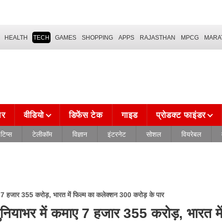
HEALTH
TECH
GAMES
SHOPPING
APPS
RAJASTHAN
MPCG
MARA
चर
वीडियो
डिफेंस टेक
गाइड
प्रोडक्ट फाइंडर
टिप्स
टेलीकॉम
विज्ञान
इंटरनेट
सोशल
वियरेबल
हजार 355 करोड़, भारत में फिल्म का कलेक्शन 300 करोड़ के पार
ाभर में कमाए 7 हजार 355 करोड़, भारत में