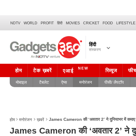
NDTV
WORLD
PROFIT
हिंदी
MOVIES
CRICKET
FOOD
LIFESTYLE
हिंदी
संस्करण
NEW
होम
टेक ख़बरें
रिव्यूज
फी
एआई
मोबाइल
टैबलेट
ऐप्स
मनोरंजन
पीसी/ लैपटॉप
James Cameron की ‘अवतार 2’ ने दुनियाभर में कमाए 7 
होम
मनोरंजन
ख़बरें
James Cameron की ‘अवतार 2’ ने दुनिय