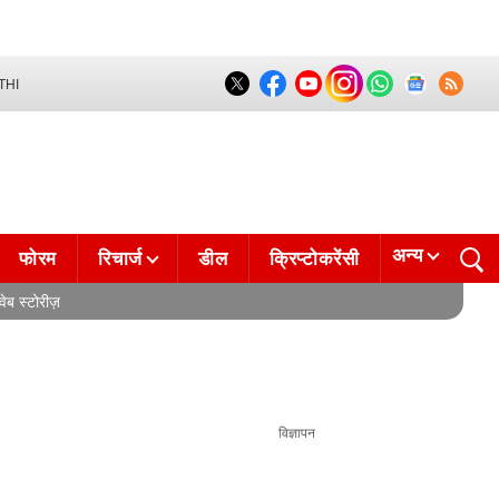
THI
अन्य
फोरम
रिचार्ज
डील
क्रिप्टोकरेंसी
वेब स्टोरीज़
विज्ञापन