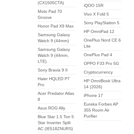
(CX1505CTA)
iQOO 15R
Moto Pad 70
Vivo X Fold 5
Groove
Sony PlayStation 5
Honor Pad X9 Max
HP OmniPad 12
Samsung Galaxy
OnePlus Nord CE 6
Watch 9 (44mm)
Lite
Samsung Galaxy
OnePlus Pad 4
Watch 9 (44mm,
LTE)
OPPO F33 Pro 5G
Sony Bravia 9 II
Cryptocurrency
Haier HQLED P7
HP OmniBook Ultra
Pro
14 (2026)
Acer Predator Atlas
iPhone 17
8
Eureka Forbes AP
Asus ROG Ally
355 Room Air
Purifier
Blue Star 1.5 Ton 5
Star Inverter Split
AC (IE518ZNURS)