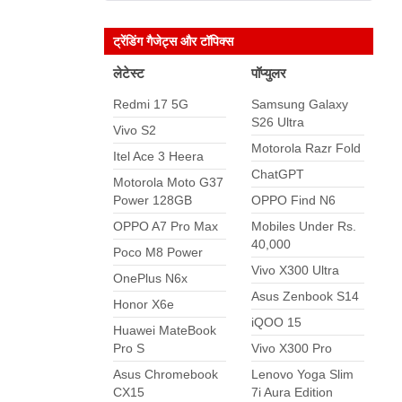
ट्रेंडिंग गैजेट्स और टॉपिक्स
लेटेस्ट
पॉप्युलर
Redmi 17 5G
Samsung Galaxy
S26 Ultra
Vivo S2
Motorola Razr Fold
Itel Ace 3 Heera
ChatGPT
Motorola Moto G37
Power 128GB
OPPO Find N6
OPPO A7 Pro Max
Mobiles Under Rs.
40,000
Poco M8 Power
Vivo X300 Ultra
OnePlus N6x
Asus Zenbook S14
Honor X6e
iQOO 15
Huawei MateBook
Pro S
Vivo X300 Pro
Asus Chromebook
Lenovo Yoga Slim
CX15
7i Aura Edition