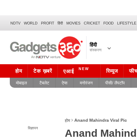
NDTV
WORLD
PROFIT
हिंदी
MOVIES
CRICKET
FOOD
LIFESTYLE
हिंदी
संस्करण
NEW
होम
टेक ख़बरें
रिव्यूज
फी
एआई
मोबाइल
टैबलेट
ऐप्स
मनोरंजन
पीसी/ लैपटॉप
Anand Mahindra Viral Pic
होम
विज्ञापन
Anand Mahindr