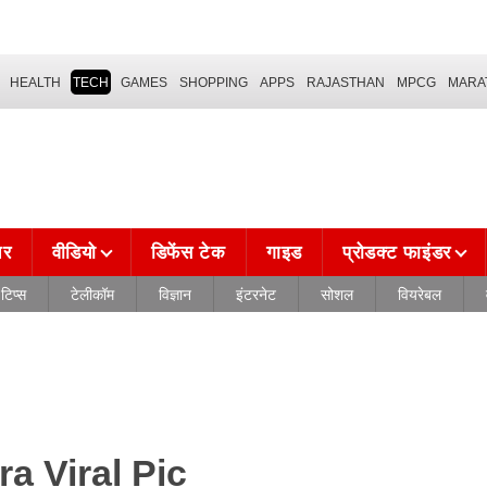
HEALTH
TECH
GAMES
SHOPPING
APPS
RAJASTHAN
MPCG
MARA
चर
वीडियो
डिफेंस टेक
गाइड
प्रोडक्ट फाइंडर
टिप्स
टेलीकॉम
विज्ञान
इंटरनेट
सोशल
वियरेबल
a Viral Pic