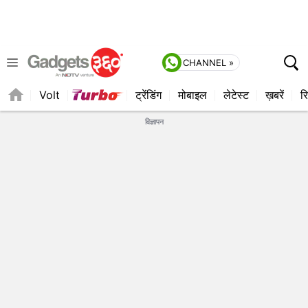
CHANNEL »
Volt
ट्रेंडिंग
मोबाइल
लेटेस्ट
ख़बरें
रि
विज्ञापन