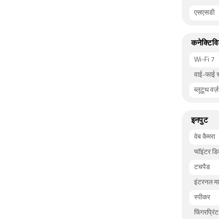
एसएसडी
कनेक्टिवि
Wi-Fi 7
वाई-फाई स्ट
ब्लूटूथ वर्ज
इनपुट
वेब कैमरा
प्वॉइंटर ड
टचपैड
इंटरनल म
स्पीकर
फिंगरप्रिंट