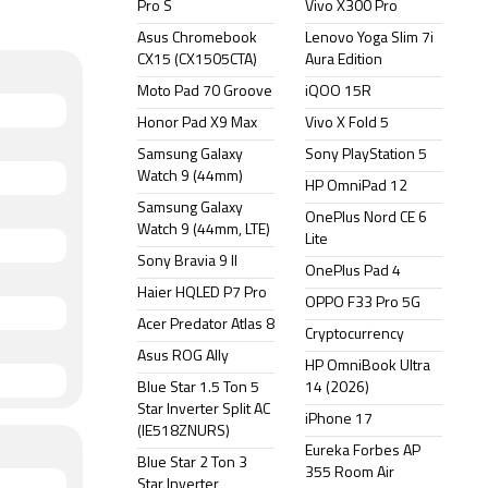
Pro S
Vivo X300 Pro
Asus Chromebook
Lenovo Yoga Slim 7i
CX15 (CX1505CTA)
Aura Edition
Moto Pad 70 Groove
iQOO 15R
Honor Pad X9 Max
Vivo X Fold 5
Samsung Galaxy
Sony PlayStation 5
Watch 9 (44mm)
HP OmniPad 12
Samsung Galaxy
OnePlus Nord CE 6
Watch 9 (44mm, LTE)
Lite
Sony Bravia 9 II
OnePlus Pad 4
Haier HQLED P7 Pro
OPPO F33 Pro 5G
Acer Predator Atlas 8
Cryptocurrency
Asus ROG Ally
HP OmniBook Ultra
Blue Star 1.5 Ton 5
14 (2026)
Star Inverter Split AC
iPhone 17
(IE518ZNURS)
Eureka Forbes AP
Blue Star 2 Ton 3
355 Room Air
Star Inverter