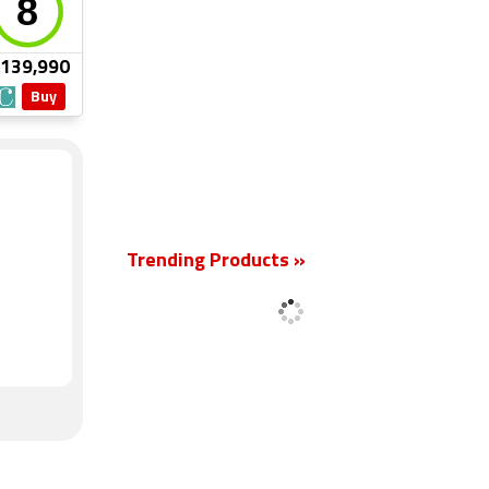
 139,990
Buy
Trending Products »