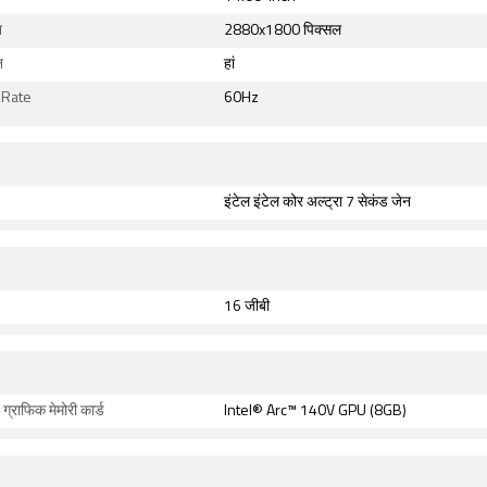
न
2880x1800 पिक्सल
न
हां
 Rate
60Hz
इंटेल इंटेल कोर अल्ट्रा 7 सेकंड जेन
16 जीबी
ग्राफिक मेमोरी कार्ड
Intel® Arc™ 140V GPU (8GB)