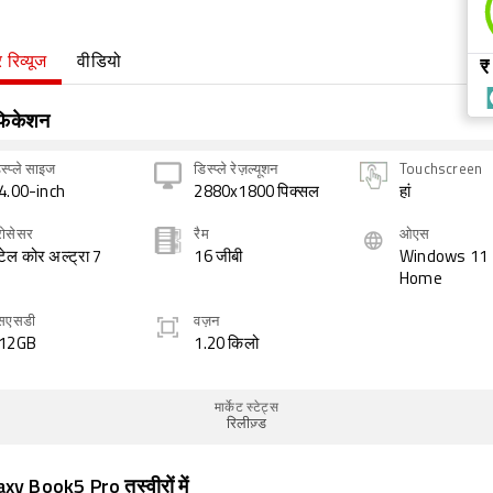
 रिव्यूज
वीडियो
₹
िफिकेशन
स्प्ले साइज
डिस्प्ले रेज़ल्यूशन
Touchscreen
4.00-inch
2880x1800 पिक्सल
हां
रोसेसर
रैम
ओएस
ंटेल कोर अल्ट्रा 7
16 जीबी
Windows 11
Home
सएसडी
वज़न
12GB
1.20 किलो
मार्केट स्टेट्स
रिलीज़्ड
xy Book5 Pro तस्वीरों में