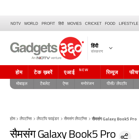
NDTV
WORLD
PROFIT
हिंदी
MOVIES
CRICKET
FOOD
LIFESTYLE
हिंदी
संस्करण
NEW
होम
टेक ख़बरें
एआई
रिव्यूज
फीच
मोबाइल
टैबलेट
ऐप्स
मनोरंजन
पीसी/ लैपटॉप
सैमसंग Galaxy Book5 Pro
होम
लैपटॉप्स
लैपटॉप फाइंडर
सैमसंग लैपटॉप्स
सैमसंग Galaxy Book5 Pro