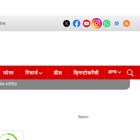
THI
अन्य
फोरम
रिचार्ज
डील
क्रिप्टोकरेंसी
वेब स्टोरीज़
विज्ञापन