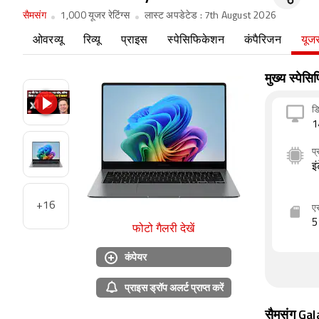
सैमसंग
1,000 यूजर रेटिंग्स
लास्ट अपडेटेड :
7th August 2026
ओवरव्यू
रिव्यू
प्राइस
स्पेसिफिकेशन
कंपैरिजन
यूजर
मुख्य स्पेस
डि
1
प्
इ
+16
ए
5
फोटो गैलरी देखें
कंपेयर
प्राइस ड्रॉप अलर्ट प्राप्त करें
सैमसंग Gala