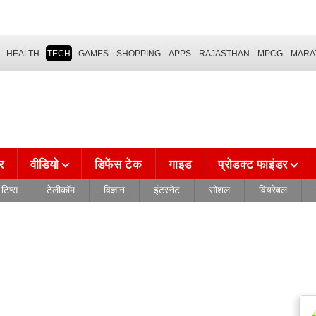
HEALTH
TECH
GAMES
SHOPPING
APPS
RAJASTHAN
MPCG
MARA
र
वीडियो
डिफेंस टेक
गाइड
प्रोडक्ट फाइंडर
टिप्स
टेलीकॉम
विज्ञान
इंटरनेट
सोशल
वियरेबल