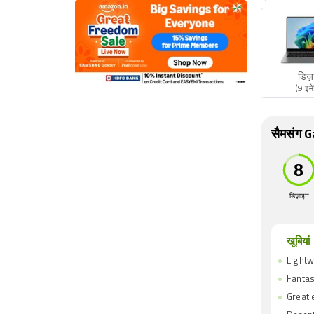
डिज़
(9 इम
सैमसंग G
डिज़ाइन
खूबियां
Lightw
Fantas
Great