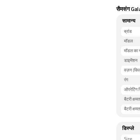
सैमसंग Gal
सामान्य
ब्रांड
मॉडल
मॉडल का 
डाइमेंशन
वज़न (किल
रंग
ऑपरेटिंग 
बैटरी क्षमत
बैटरी क्षम
डिस्प्ले
Size