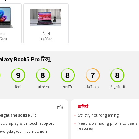
ाइन
गैलरी
ेजिस)
(8 इमेजिस)
alaxy Book5 Pro रिव्यू
डिस्प्ले
सॉफ्टवेयर
परफॉर्मेंस
बैटरी लाइफ
वैल्यू फॉर मनी
कमियां
eight and solid build
Strictly not for gaming
tic display with touch support
Need a Samsung phone to use all
features
 everyday work companion