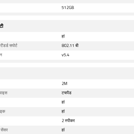
512GB
टी
हां
ैंडर्ड सपोर्ट
802.11 बी
़न
v5.4
2M
िवाइस
टचपैड
हां
ाइक
हां
2 स्पीकर
 सेंसर
हां