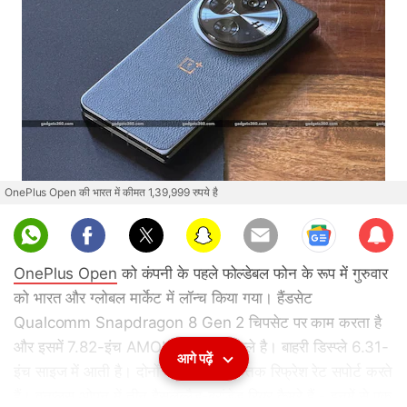
OnePlus Open की भारत में कीमत 1,39,999 रुपये है
Sub
scri
OnePlus Open
को कंपनी के पहले फोल्डेबल फोन के रूप में गुरुवार
be
को भारत और ग्लोबल मार्केट में लॉन्च किया गया। हैंडसेट
Qualcomm Snapdragon 8 Gen 2 चिपसेट पर काम करता है
और इसमें 7.82-इंच AMOLED इनर डिस्प्ले है। बाहरी डिस्प्ले 6.31-
आगे पढ़ें
इंच साइज में आती है। दोनों पैनल 120Hz तक रिफ्रेश रेट सपोर्ट करते
हैं। वनप्लस ओपन में तीन हैसलब्लैड-ब्रांडेड रियर कैमरे हैं - इनमें से एक