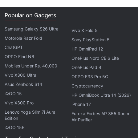
इंटेलिजेंट आई केयर सर्टिफाइड हैं।
Popular on Gadgets
Samsung Galaxy S26 Ultra
Vivo X Fold 5
Motorola Razr Fold
Sony PlayStation 5
ChatGPT
HP OmniPad 12
OPPO Find N6
OnePlus Nord CE 6 Lite
Mobiles Under Rs. 40,000
OnePlus Pad 4
Vivo X300 Ultra
OPPO F33 Pro 5G
Asus Zenbook S14
Cryptocurrency
iQOO 15
HP OmniBook Ultra 14 (2026)
Vivo X300 Pro
iPhone 17
Lenovo Yoga Slim 7i Aura
Eureka Forbes AP 355 Room
Edition
OnePlus ने फोल्डेबल हैंडसेट को Qualcomm Snapdragon 8
Air Purifier
Gen 2 चिप के साथ लॉन्च किया है, जिसे 16GB LPDDR5x रैम के
iQOO 15R
साथ जोड़ा गया है। कंपनी का कहना है कि हैंडसेट पर स्टोरेज का