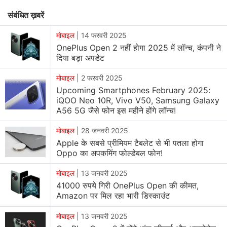
Sony का नेक्स्ट जनरेशन LYTIA-T808 "पिक्सल स्टैक्ड" CMOS
संबंधित ख़बरें
सेंसर है। फोल्डेबल फोन में 67W चार्जिंग सपोर्ट के साथ 4,800mAh
की बैटरी मिलती है।
मोबाइल
|
14 फरवरी 2025
OnePlus Open 2 नहीं होगा 2025 में लॉन्च, कंपनी ने
दिया बड़ा अपडेट
भारत में OnePlus Open की कीमत, उपलब्धता
मोबाइल
|
2 फरवरी 2025
OnePlus Open को केवल 16GB रैम और 512GB स्टोरेज
Upcoming Smartphones February 2025:
कॉन्फिगरेशन में लॉन्च किया गया है, जिसकी भारत में कीमत 1,39,999
iQOO Neo 10R, Vivo V50, Samsung Galaxy
रुपये है। यह एमराल्ड डस्क और वोयगर ब्लैक कलर ऑप्शन में आता है
A56 5G जैसे फोन इस महीने होंगे लॉन्च!
फोन को आधिकारिक वनप्लस वेबसाइट, Amazon और देश भर के
मोबाइल
|
28 जनवरी 2025
रिटेल स्टोर्स के जरिए बेचा जाएगा। इसके प्री-ऑडर 19 अक्टूबर से शुरू
Apple के सबसे प्रीमियम टैबलेट से भी पतला होगा
होंगे और ओपन सेल 27 अक्टूबर से होगी।
Oppo का अपकमिंग फोल्डेबल फोन!
मोबाइल
|
13 जनवरी 2025
लॉन्च ऑफर के तहत ICICI बैंक कार्ड के जरिए 5,000 रुपये का
41000 रुपये गिरी OnePlus Open की कीमत,
डिस्काउंट मिलेगा। इसके अलावा, 8,000 रुपये का ट्रेड-इन बोनस भी
Amazon पर मिल रहा भारी डिस्काउंट
है और साथ ही 12 महीनों तक की No Cost EMI का ऑप्शन भी
मोबाइल
|
13 जनवरी 2025
मिलेगा।