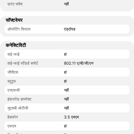
फ्रंट फ्लैश
नहीं
सॉफ्टवेयर
ऑपरेटिंग सिस्टम
एंड्रॉ़यड
कनेक्टिविटी
वाई-फाई
हां
वाई-फाई स्टैंडर्ड सपोर्ट
802.11 ए/बी/जी/एन
जीपीएस
हां
ब्लूटूथ
हां
एनएफसी
नहीं
इंफ्रारेड डायरेक्ट
नहीं
यूएसबी ओटीजी
नहीं
हेडफोन
3.5 एमएम
एफएम
हां