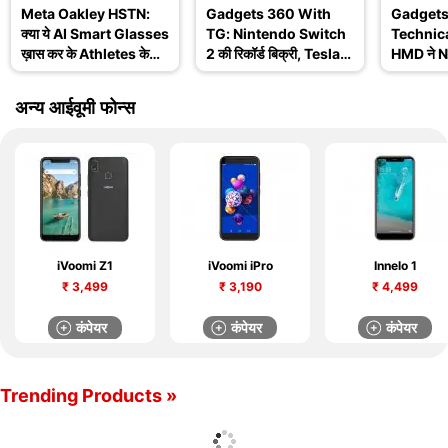
Meta Oakley HSTN:
Gadgets 360 With
Gadgets
क्या ये AI Smart Glasses
TG: Nintendo Switch
Technica
ख़ास कर के Athletes के
2 की रिकॉर्ड बिक्री, Tesla
HMD ने No
लिए हैं? जानिए इसके
Robotaxi और WWDC
खत्म किय
Features
2025 के बड़े अपडेट
Ask TG
अन्य आईवूमी फोन्स
iVoomi Z1
iVoomi iPro
Innelo 1
₹
3,499
₹
3,190
₹
4,499
कंपेयर
कंपेयर
कंपेयर
Trending Products »