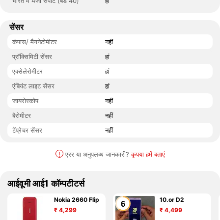
भारत में 4जी सपोर्ट (बैंड 40)
हां
सेंसर
कंपास/ मैगनेटोमीटर
नहीं
प्रॉक्सिमिटी सेंसर
हां
एक्सेलेरोमीटर
हां
एंबियंट लाइट सेंसर
हां
जायरोस्कोप
नहीं
बैरोमीटर
नहीं
टेंप्रेचर सेंसर
नहीं
!
एरर या अनुपलब्ध जानकारी?
कृपया हमें बताएं
आईवूमी आई1 कॉम्पटीटर्स
Nokia 2660 Flip
10.or D2
₹
4,299
₹
4,499