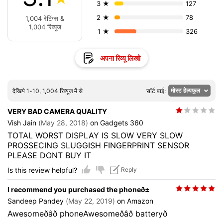
3 ★
127
2 ★
78
1,004 रेटिंग्स &
1,004 रिव्यूज
1 ★
326
अपना रिव्यू लिखो
देखिये 1-10, 1,004 रिव्यूज में से
सॉर्ट बाई:
VERY BAD CAMERA QUALITY
Vish Jain
(May 28, 2018)
on Gadgets 360
TOTAL WORST DISPLAY IS SLOW VERY SLOW
PROSSECING SLUGGISH FINGERPRINT SENSOR
PLEASE DONT BUY IT
Is this review helpful?
Reply
I recommend you purchased the phoneð±
Sandeep Pandey
(May 22, 2019)
on Amazon
Awesomeðâð phoneAwesomeðâð batteryð