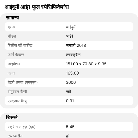
आईवूमी आई1 फुल स्पेसिफिकेशंस
सामान्य
ब्रांड
आईवूमी
मॉडल
आई1
रिलीज की तारीख
जनवरी 2018
फॉर्म फैक्टर
टचस्क्रीन
डाइमेंशन
151.00 x 70.80 x 9.35
वज़न
165.00
बैटरी क्षमता (एमएएच)
3000
रीमूवेबल बैटरी
नहीं
एसएआर वैल्यू
0.31
डिस्प्ले
स्क्रीन साइज़ (इंच)
5.45
टचस्क्रीन
हां