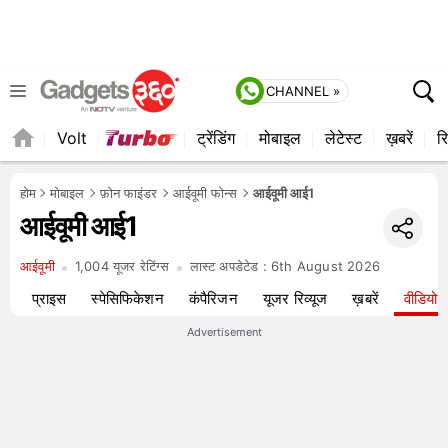
CHANNEL »
Volt
ट्रेंडिंग
मोबाइल
लेटेस्ट
ख़बरें
रि
होम
मोबाइल
फ़ोन फाइंडर
आईवूमी फोन्स
आईवूमी आई1
आईवूमी आई1
आईवूमी
1,004 यूजर रेटिंग्स
लास्ट अपडेटेड :
6th August 2026
यू
प्राइस
स्पेसिफिकेशन
कंपैरिजन
यूजर रिव्यूज
ख़बरें
वीडियो
Advertisement