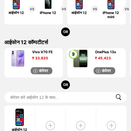
VS
VS
VS
VS
आईफोन 12
iPhone 12
आईफोन 12
iPhone 11
iPhone 12
Pro Max
mini
OR
आईफोन 12 कॉम्पटीटर्स
Vivo V70 FE
OnePlus 13s
₹
33,820
₹
45,423
कंपेयर
कंपेयर
OR
आईफोन 12