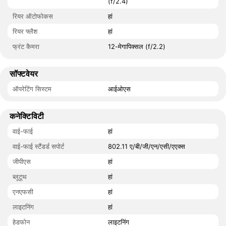
(f/2.4)
रियर ऑटोफोकस
हां
रियर फ्लैश
हां
फ्रंट कैमरा
12-मेगापिक्सल (f/2.2)
सॉफ्टवेयर
ऑपरेटिंग सिस्टम
आईओएस
कनेक्टिविटी
वाई-फाई
हां
वाई-फाई स्टैंडर्ड सपोर्ट
802.11 ए/बी/जी/एन/एसी/एएक्स
जीपीएस
हां
ब्लूटूथ
हां
एनएफसी
हां
लाइटनिंग
हां
हेडफोन
लाइटनिंग