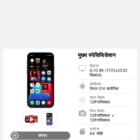
मुख्य स्पेसिफिकेशन
डिस्प्ले
6.10 इंच (1170x2532
पिक्सल)
प्रोसेसर
ऐप्पल ए14 बायोनिक
फ्रंट कैमरा
12मेगापिक्सल
रियर कैमरा
12मेगापिक्सल +
12मेगापिक्सल
स्टोरेज
64 जीबी
कंपेयर