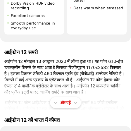
better
Dolby Vision HDR video
recording
Gets warm when stressed
Excellent cameras
Smooth performance in
everyday use
आईफोन 12 समरी
आईफोन 12 मोबाइल 13 अक्टूबर 2020 में लॉन्च हुआ था। यह फोन 6.10-इंच
टचस्क्रीन डिस्प्ले के साथ आता है जिसका रिजॉल्यूशन 1170x2532 पिक्सल
है। इसका पिक्सल डेंसिटी 460 पिक्सल प्रति इंच (पीपीआई) आस्पेक्ट रेशियो हैं।
डिस्प्ले में कई अन्य प्रकार के प्रोटेक्शन भी हैं। आईफोन 12 फोन हेक्सा-कोर
ऐप्पल ए14 बायोनिक प्रोसेसर के साथ आता है। आईफोन 12 वायरलेस चार्जिंग,
और प्रॉपराइट्री फास्ट चार्जिंग सपोर्ट के साथ आता है।
आईफोन 12 फोन आईओएस पर ऑपरेट होता है और इसमें 64 जीबी इनबिल्ट
और पढ़ें
स्टोरेज है। आईफोन 12 एक ड्यूल सिम (जीएसएम और जीएसएम) मोबाइल है जो
नैनो सिम और ईसिम कार्ड्स के साथ आता है। आईफोन 12 का डायमेंशन 146.70
आईफोन 12 की भारत में कीमत
x 71.50 x 7.40mm (height x width x thickness) और वजन
164.00 ग्राम है। फोन को ब्लैक, व्हाइट, रेड, ब्लू, और ग्रीन कलर ऑप्शन के