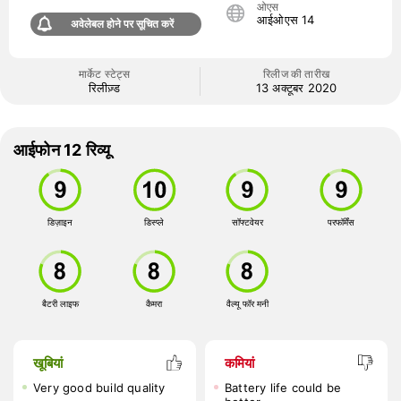
ओएस
आईओएस 14
अवेलेबल होने पर सूचित करें
मार्केट स्टेट्स
रिलीज की तारीख
रिलीज़्ड
13 अक्टूबर 2020
आईफोन 12 रिव्यू
डिज़ाइन
डिस्प्ले
सॉफ्टवेयर
परफॉर्मेंस
बैटरी लाइफ
कैमरा
वैल्यू फॉर मनी
खूबियां
कमियां
Very good build quality
Battery life could be