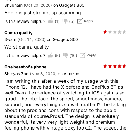
Shubham
(Oct 20, 2020)
on Gadgets 360
Apple is just straight up scamming
(1)
(5)
Is this review helpful?
Reply
Camra quality
Swarn
(Oct 14, 2020)
on Gadgets 360
Worst camra quality
(5)
(10)
Is this review helpful?
Reply
One beast of a phone.
Shreyas Zad
(Nov 8, 2020)
on Amazon
I am writing this after a week of my usage with this
iPhone 12. I have had the X before and OnePlus 6T as
well.Overall experience of switching to iOS again is so
good. The Interface, the speed, smoothness, camera,
support, and everything is so well crafter.I?ll be talking
about the pros and cons with respect to the apple
standards of course.Pros:1. The design is absolutely
wonderful, its very very light weight and premium
feeling phone with vintage boxy look.2. The speed, the