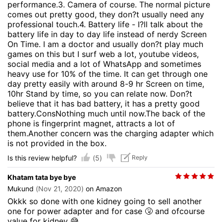
performance.3. Camera of course. The normal picture
comes out pretty good, they don?t usually need any
professional touch.4. Battery life - I?ll talk about the
battery life in day to day life instead of nerdy Screen
On Time. I am a doctor and usually don?t play much
games on this but I surf web a lot, youtube videos,
social media and a lot of WhatsApp and sometimes
heavy use for 10% of the time. It can get through one
day pretty easily with around 8-9 hr Screen on time,
10hr Stand by time, so you can relate now. Don?t
believe that it has bad battery, it has a pretty good
battery.ConsNothing much until now.The back of the
phone is fingerprint magnet, attracts a lot of
them.Another concern was the charging adapter which
is not provided in the box.
(5)
Is this review helpful?
Reply
Khatam tata bye bye
Mukund
(Nov 21, 2020)
on Amazon
Okkk so done with one kidney going to sell another
one for power adapter and for case 🤧 and ofcourse
value for kidney 😅