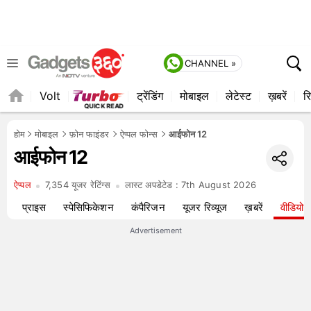
CHANNEL »
Volt
ट्रेंडिंग
मोबाइल
लेटेस्ट
ख़बरें
रि
QUICK READ
होम
मोबाइल
फ़ोन फाइंडर
ऐप्पल फोन्स
आईफोन 12
आईफोन 12
ऐप्पल
7,354 यूजर रेटिंग्स
लास्ट अपडेटेड :
7th August 2026
यू
प्राइस
स्पेसिफिकेशन
कंपैरिजन
यूजर रिव्यूज
ख़बरें
वीडियो
Advertisement