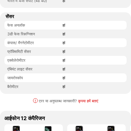
भारत में 4जी सपोर्ट (बैंड 40)
हां
सेंसर
फेस अनलॉक
हां
3डी फेस रिकग्निशन
हां
कंपास/ मैगनेटोमीटर
हां
प्रॉक्सिमिटी सेंसर
हां
एक्सेलेरोमीटर
हां
एंबियंट लाइट सेंसर
हां
जायरोस्कोप
हां
बैरोमीटर
हां
!
एरर या अनुपलब्ध जानकारी?
कृपया हमें बताएं
आईफोन 12 कंपैरिजन