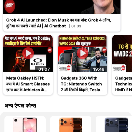
Grok 4 Ai Launched: Elon Musk का बड़ा दांव: Grok 4 लॉन्च,
दुनिया का सबसे स्मार्ट AI | Ai Chatbot
01:33
01:07
19:46
Meta Oakley HSTN:
Gadgets 360 With
Gadgets
क्या ये AI Smart Glasses
TG: Nintendo Switch
Technica
ख़ास कर के Athletes के
2 की रिकॉर्ड बिक्री, Tesla
HMD ने No
लिए हैं? जानिए इसके
Robotaxi और WWDC
खत्म किय
Features
2025 के बड़े अपडेट
Ask TG
अन्य ऐप्पल फोन्स