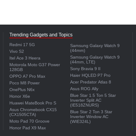
Trending Gadgets and Topics
Redmi 17 5G
Samsung Galaxy Watch 9
(44mm)
Vivo S2
Samsung Galaxy Watch 9
Itel Ace 3 Heera
(44mm, LTE)
Motorola Moto G37 Power
Sony Bravia 9 II
128GB
Haier HQLED P7 Pro
OPPO A7 Pro Max
Acer Predator Atlas 8
Poco M8 Power
Asus ROG Ally
OnePlus N6x
Blue Star 1.5 Ton 5 Star
Honor X6e
Inverter Split AC
Huawei MateBook Pro S
(IE518ZNURS)
Asus Chromebook CX15
Blue Star 2 Ton 3 Star
(CX1505CTA)
Inverter Window AC
Moto Pad 70 Groove
(WIE324L)
Honor Pad X9 Max