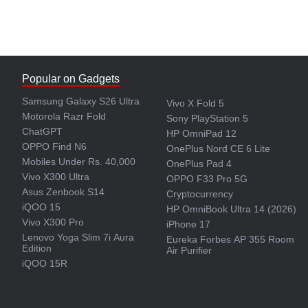
Popular on Gadgets
Samsung Galaxy S26 Ultra
Vivo X Fold 5
Motorola Razr Fold
Sony PlayStation 5
ChatGPT
HP OmniPad 12
OPPO Find N6
OnePlus Nord CE 6 Lite
Mobiles Under Rs. 40,000
OnePlus Pad 4
Vivo X300 Ultra
OPPO F33 Pro 5G
Asus Zenbook S14
Cryptocurrency
iQOO 15
HP OmniBook Ultra 14 (2026)
Vivo X300 Pro
iPhone 17
Lenovo Yoga Slim 7i Aura
Eureka Forbes AP 355 Room
Edition
Air Purifier
iQOO 15R