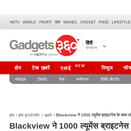
NDTV
WORLD
PROFIT
हिंदी
MOVIES
CRICKET
FOOD
LIFESTYLE
हिंदी
संस्करण
NEW
होम
टेक ख़बरें
रिव्यूज
फी
एआई
मोबाइल
टैबलेट
ऐप्स
मनोरंजन
पीसी/ लैपटॉप
Blackview ने 1000 ल्यूमेंस ब्राइटनेस के साथ ल
होम
होम इंटरटेनमेंट
ख़बरें
Blackview ने 1000 ल्यूमेंस ब्राइटनेस