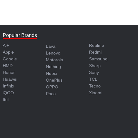
Popular Brands
Ai+
Realme
Lava
Apple
Redmi
Lenovo
Google
Samsung
Motorola
HMD
Sharp
Nothing
Honor
Sony
Nubia
Huawei
TCL
OnePlus
Infinix
Tecno
OPPO
iQOO
Xiaomi
Poco
Itel