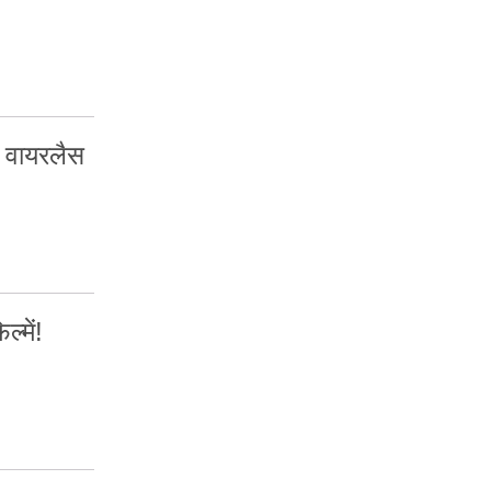
 वायरलैस
्में!