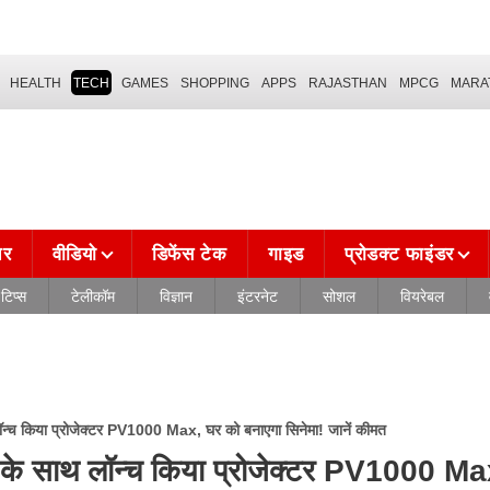
HEALTH
TECH
GAMES
SHOPPING
APPS
RAJASTHAN
MPCG
MARA
चर
वीडियो
डिफेंस टेक
गाइड
प्रोडक्ट फाइंडर
टिप्स
टेलीकॉम
विज्ञान
इंटरनेट
सोशल
वियरेबल
ॉन्च किया प्रोजेक्टर PV1000 Max, घर को बनाएगा सिनेमा! जानें कीमत
 के साथ लॉन्च किया प्रोजेक्टर PV1000 M