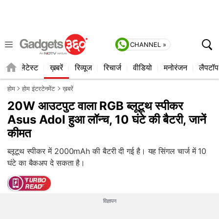
CHANNEL »
ाइल
लेटेस्ट
ख़बरें
रिव्यूज
रिचार्ज
वीडियो
मनोरंजन
लैपटॉप
होम
होम इंटरटेनमेंट
ख़बरें
20W आउटपुट वाला RGB ब्लूटूथ स्पीकर
Asus Adol हुआ लॉन्च, 10 घंटे की बैटरी, जानें
कीमत
ब्लूटूथ स्पीकर में 2000mAh की बैटरी दी गई है। यह सिंगल चार्ज में 10
घंटे का बैकअप दे सकता है।
विज्ञापन