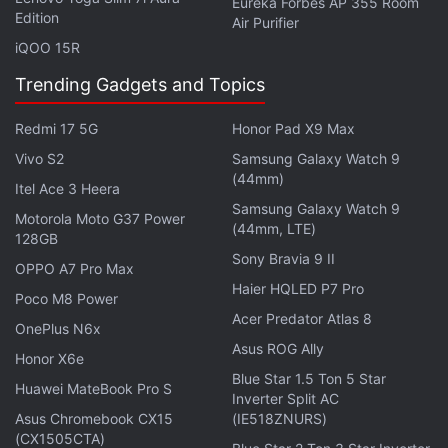
Eureka Forbes AP 355 Room
Edition
Air Purifier
लेटेस्ट टेक न्यूज़
iQOO 15R
,
स्मार्टफोन रिव्यू
और लोकप्रिय
मोबाइल
पर मिलने वाले
एक्सक्लूसिव ऑफर के लिए गैजेट्स 360
एंड्रॉयड
ऐप डाउनलोड करें और
Trending Gadgets and Topics
हमें
गूगल समाचार
पर फॉलो करें।
Redmi 17 5G
Honor Pad X9 Max
ये भी पढ़े:
Asus Adol
,
Asus Adol Bluetooth Speaker
,
Asus Adol
Vivo S2
Samsung Galaxy Watch 9
Bluetooth Speaker Specifications
,
Asus Adol Bluetooth Speaker
(44mm)
Itel Ace 3 Heera
Price
Samsung Galaxy Watch 9
Motorola Moto G37 Power
(44mm, LTE)
128GB
Sony Bravia 9 II
OPPO A7 Pro Max
Haier HQLED P7 Pro
Poco M8 Power
Acer Predator Atlas 8
OnePlus N6x
Asus ROG Ally
Honor X6e
Blue Star 1.5 Ton 5 Star
Huawei MateBook Pro S
Inverter Split AC
Asus Chromebook CX15
(IE518ZNURS)
(CX1505CTA)