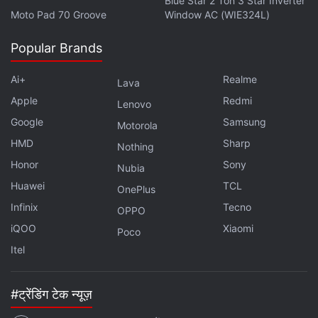
Blue Star 2 Ton 3 Star Inverter
Moto Pad 70 Groove
Window AC (WIE324L)
Popular Brands
Ai+
Realme
Lava
Apple
Redmi
Lenovo
Google
Samsung
Motorola
HMD
Sharp
Nothing
Honor
Sony
Nubia
Huawei
TCL
OnePlus
Infinix
Tecno
OPPO
iQOO
Xiaomi
Poco
Itel
#ट्रेंडिंग टेक न्यूज़