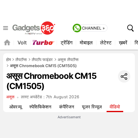
CHANNEL »
Volt
ट्रेंडिंग
मोबाइल
लेटेस्ट
ख़बरें
रि
QUICK READ
होम
लैपटॉप्स
लैपटॉप फाइंडर
असूस लैपटॉप्स
असूस Chromebook CM15 (CM1505)
असूस Chromebook CM15
(CM1505)
असूस
लास्ट अपडेटेड :
7th August 2026
ओवरव्यू
स्पेसिफिकेशन
कंपैरिजन
यूजर रिव्यूज
वीडियो
Advertisement