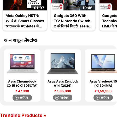
01:07
19:46
Meta Oakley HSTN:
Gadgets 360 With
Gadgets
क्या ये AI Smart Glasses
TG: Nintendo Switch
Technica
ख़ास कर के Athletes के
2 की रिकॉर्ड बिक्री, Tesla
HMD ने No
लिए हैं? जानिए इसके
Robotaxi और WWDC
खत्म किय
Features
2025 के बड़े अपडेट
Ask TG
अन्य असूस लैपटॉप्स
Asus Chromebook
Asus Asus Zenbook
Asus Vivobook 15
CX15 (CX1505CTA)
A14 (2026)
(X1504MA)
₹
47,990
₹
1,85,990
₹
1,59,990
कंपेयर
कंपेयर
कंपेयर
Trending Products »