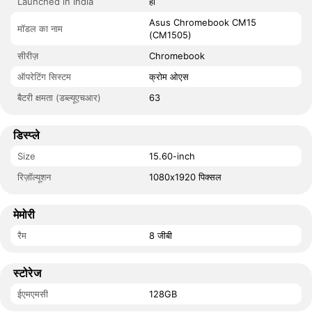
Launched in India
हां
Asus Chromebook CM15
मॉडल का नाम
(CM1505)
सीरीज़
Chromebook
ऑपरेटिंग सिस्टम
क्रोम ओएस
बैटरी क्षमता (डब्ल्यूएचआर)
63
डिस्प्ले
Size
15.60-inch
रिज़ॉल्यूशन
1080x1920 पिक्सल
मेमोरी
रैम
8 जीबी
स्टोरेज
ईएमएमसी
128GB