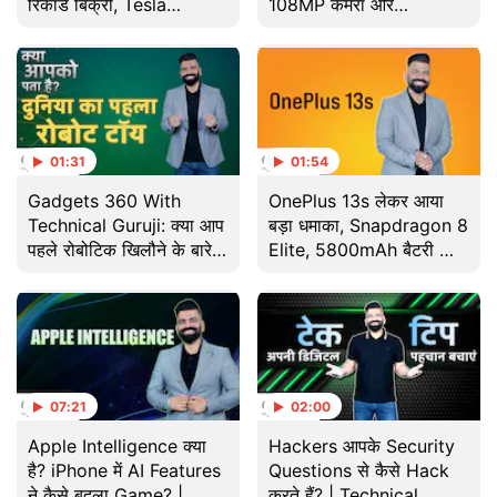
रिकॉर्ड बिक्री, Tesla
108MP कैमरा और
Robotaxi और WWDC
Dimensity 6300 चिप के
2025 के बड़े अपडेट
साथ | Tech
01:31
01:54
Gadgets 360 With
OnePlus 13s लेकर आया
Technical Guruji: क्या आप
बड़ा धमाका, Snapdragon 8
पहले रोबोटिक खिलौने के बारे में
Elite, 5800mAh बैटरी और
जानते हैं?
AI फीचर्स के साथ |
Gadgets
07:21
02:00
Apple Intelligence क्या
Hackers आपके Security
है? iPhone में AI Features
Questions से कैसे Hack
ने कैसे बदला Game? |
करते हैं? | Technical