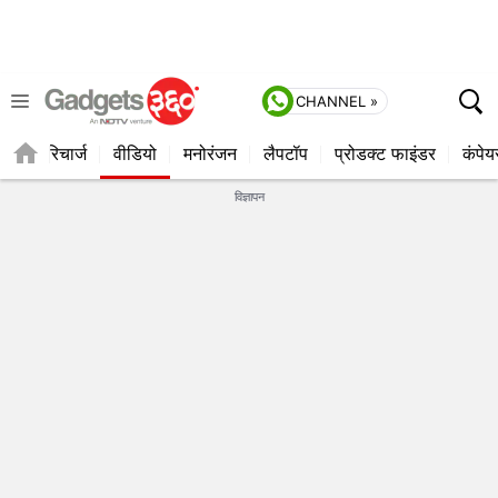
CHANNEL »
्यूज
रिचार्ज
वीडियो
मनोरंजन
लैपटॉप
प्रोडक्ट फाइंडर
कंपेय
विज्ञापन