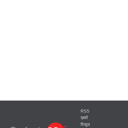
RSS
ख़बरें
रिव्यूज