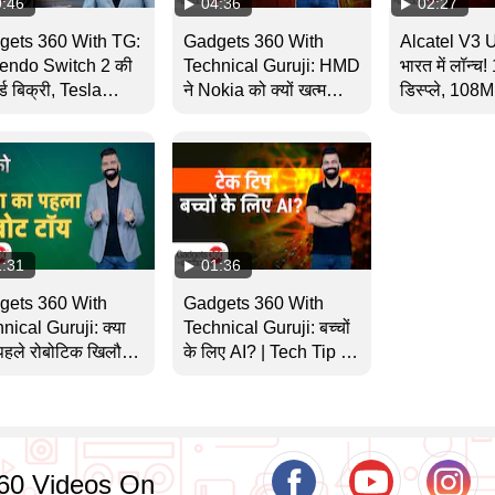
9:46
04:36
02:27
gets 360 With TG:
Gadgets 360 With
Alcatel V3 U
endo Switch 2 की
Technical Guruji: HMD
भारत में लॉन्
्ड बिक्री, Tesla
ने Nokia को क्यों खत्म
डिस्प्ले, 108
otaxi और WWDC
किया? | WWDC | Ask
Dimensity 6
 के बड़े अपडेट
TG
साथ | Tech
1:31
01:36
gets 360 With
Gadgets 360 With
nical Guruji: क्या
Technical Guruji: बच्चों
हले रोबोटिक खिलौने
के लिए AI? | Tech Tip |
े में जानते हैं?
NDTV India
60 Videos On