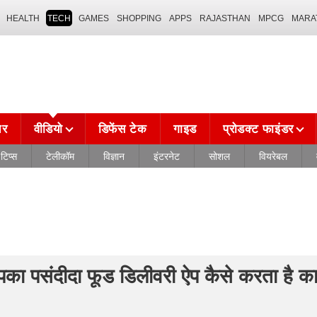
HEALTH
TECH
GAMES
SHOPPING
APPS
RAJASTHAN
MPCG
MARA
चर
वीडियो
डिफेंस टेक
गाइड
प्रोडक्ट फाइंडर
टिप्स
टेलीकॉम
विज्ञान
इंटरनेट
सोशल
वियरेबल
 पसंदीदा फूड डिलीवरी ऐप कैसे करता है क