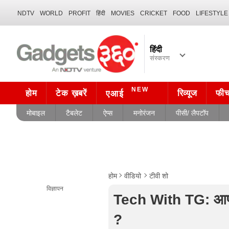
NDTV
WORLD
PROFIT
हिंदी
MOVIES
CRICKET
FOOD
LIFESTYLE
हिंदी
संस्करण
NEW
होम
टेक ख़बरें
रिव्यूज
फी
एआई
मोबाइल
टैबलेट
ऐप्स
मनोरंजन
पीसी/ लैपटॉप
होम
वीडियो
टीवी शो
विज्ञापन
Tech With TG: आपका
?