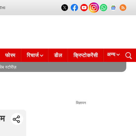
THI
अन्य
फोरम
रिचार्ज
डील
क्रिप्टोकरेंसी
वेब स्टोरीज़
विज्ञापन
ाम