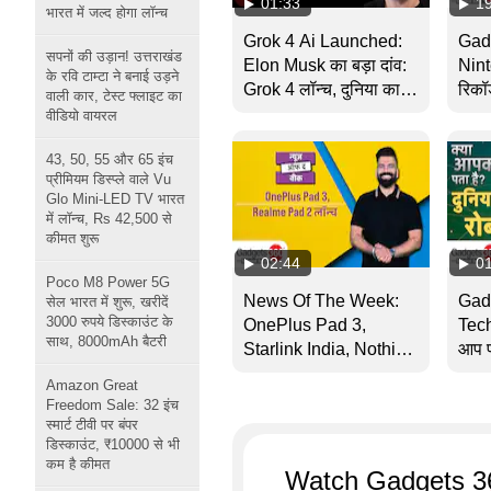
01:33
1
भारत में जल्द होगा लॉन्च
Grok 4 Ai Launched:
Gad
सपनों की उड़ान! उत्तराखंड
Elon Musk का बड़ा दांव:
Nint
के रवि टाम्टा ने बनाई उड़ने
Grok 4 लॉन्च, दुनिया का
रिकॉर
वाली कार, टेस्ट फ्लाइट का
सबसे स्मार्ट AI | Ai
Rob
वीडियो वायरल
Chatbot
2025
43, 50, 55 और 65 इंच
प्रीमियम डिस्प्ले वाले Vu
Glo Mini-LED TV भारत
में लॉन्च, Rs 42,500 से
कीमत शुरू
02:44
0
Poco M8 Power 5G
News Of The Week:
Gad
सेल भारत में शुरू, खरीदें
3000 रुपये डिस्काउंट के
OnePlus Pad 3,
Tech
साथ, 8000mAh बैटरी
Starlink India, Nothing
आप प
Phone 3 और बहुत कुछ |
के बार
Amazon Great
Gadgets 360 With TG
Freedom Sale: 32 इंच
स्मार्ट टीवी पर बंपर
डिस्काउंट, ₹10000 से भी
कम है कीमत
Watch Gadgets 3