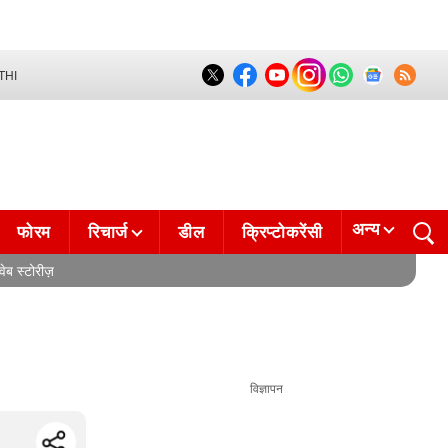
THI
अन्य
फोरम
रिचार्ज
डील
क्रिप्टोकरेंसी
वेब स्टोरीज़
विज्ञापन