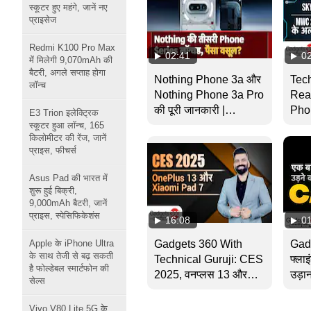
स्कूटर हुए महंगे, जानें नए
प्राइसेज
Redmi K100 Pro Max
02:41
0
में मिलेगी 9,070mAh की
बैटरी, अगले सप्ताह होगा
Nothing Phone 3a और
Tech
लॉन्च
Nothing Phone 3a Pro
Rea
की पूरी जानकारी |
Pho
E3 Trion इलेक्ट्रिक
Gadgets 360 With
5G 
स्कूटर हुआ लॉन्च, 165
किलोमीटर की रेंज, जानें
Technical Guruji
Tech
प्राइस, फीचर्स
Asus Pad की भारत में
शुरू हुई बिक्री,
9,000mAh बैटरी, जानें
प्राइस, स्पेसिफिकेशंस
16:08
0
Apple के iPhone Ultra
Gadgets 360 With
Gad
के साथ तेजी से बढ़ सकती
Technical Guruji: CES
फ्ला
है फोल्डेबल स्मार्टफोन की
2025, वनप्लस 13 और
उड़ा
सेल्स
Xiaomi Pad 7
Vivo V80 Lite 5G के