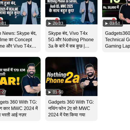
2:01
20:33
03:58
 News: Skype बंद,
Skype बंद, Vivo T4x
Gadgets360
lme का Concept
5G और Nothing Phone
Technical Gu
ne और Vivo T4x
3a के बारे में सब कुछ |
Gaming Lapto
| Gadgets 360 With
Gadgets 360 With
क्या है फायदे
nical Guruji
Technical Guruji
India
1:27
01:50
gets 360 With TG:
Gadgets 360 With TG:
इंग कार MWC 2024 में
नथिंग फोन 2ए को MWC
न भरती आई नज़र
2024 में पेश किया गया