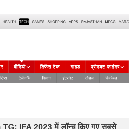
HEALTH
TECH
GAMES
SHOPPING
APPS
RAJASTHAN
MPCG
MARA
चर
वीडियो
डिफेंस टेक
गाइड
प्रोडक्ट फाइंडर
टिप्स
टेलीकॉम
विज्ञान
इंटरनेट
सोशल
वियरेबल
G: IFA 2023 में लॉन्च किए गए सबसे