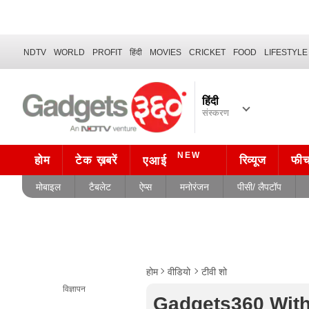
NDTV
WORLD
PROFIT
हिंदी
MOVIES
CRICKET
FOOD
LIFESTYLE
हिंदी
संस्करण
NEW
होम
टेक ख़बरें
रिव्यूज
फी
एआई
मोबाइल
टैबलेट
ऐप्स
मनोरंजन
पीसी/ लैपटॉप
होम
वीडियो
टीवी शो
विज्ञापन
Gadgets360 With T