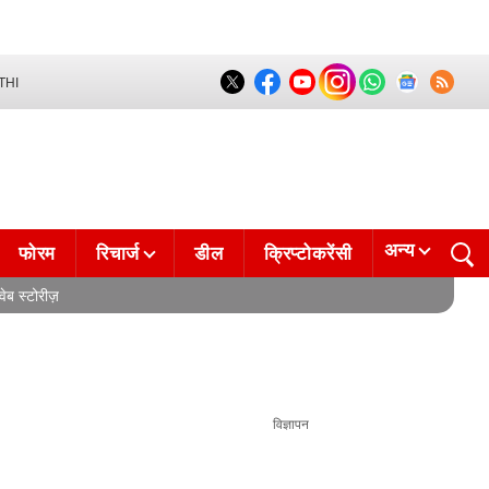
THI
अन्य
फोरम
रिचार्ज
डील
क्रिप्टोकरेंसी
वेब स्टोरीज़
विज्ञापन