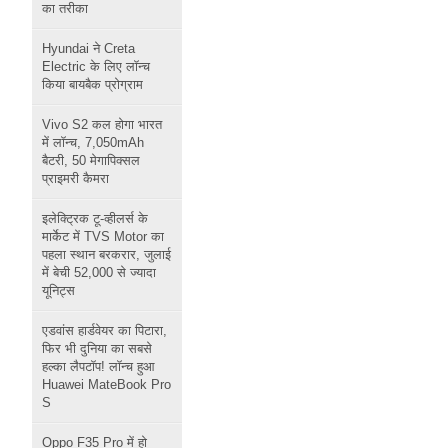
का तरीका
Hyundai ने Creta
Electric के लिए लॉन्च
किया बायबैक प्रोग्राम
Vivo S2 कल होगा भारत
में लॉन्च, 7,050mAh
बैटरी, 50 मेगापिक्सल
प्राइमरी कैमरा
इलेक्ट्रिक टू-व्हीलर्स के
मार्केट में TVS Motor का
पहला स्थान बरकरार, जुलाई
में बेची 52,000 से ज्यादा
यूनिट्स
एडवांस हार्डवेयर का पिटारा,
फिर भी दुनिया का सबसे
हल्का लैपटॉप! लॉन्च हुआ
Huawei MateBook Pro
S
Oppo F35 Pro में हो