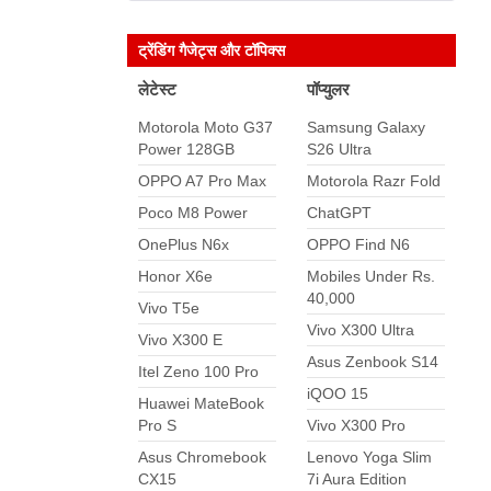
ट्रेंडिंग गैजेट्स और टॉपिक्स
लेटेस्ट
पॉप्युलर
Motorola Moto G37
Samsung Galaxy
Power 128GB
S26 Ultra
OPPO A7 Pro Max
Motorola Razr Fold
Poco M8 Power
ChatGPT
OnePlus N6x
OPPO Find N6
Honor X6e
Mobiles Under Rs.
40,000
Vivo T5e
Vivo X300 Ultra
Vivo X300 E
Asus Zenbook S14
Itel Zeno 100 Pro
iQOO 15
Huawei MateBook
Pro S
Vivo X300 Pro
Asus Chromebook
Lenovo Yoga Slim
CX15
7i Aura Edition