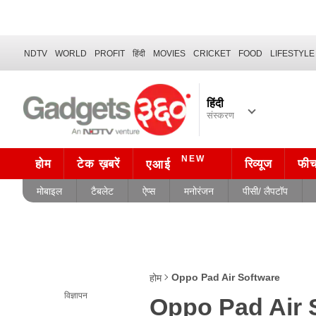
NDTV
WORLD
PROFIT
हिंदी
MOVIES
CRICKET
FOOD
LIFESTYLE
हिंदी
संस्करण
NEW
होम
टेक ख़बरें
रिव्यूज
फी
एआई
मोबाइल
टैबलेट
ऐप्स
मनोरंजन
पीसी/ लैपटॉप
Oppo Pad Air Software
होम
विज्ञापन
Oppo Pad Air 