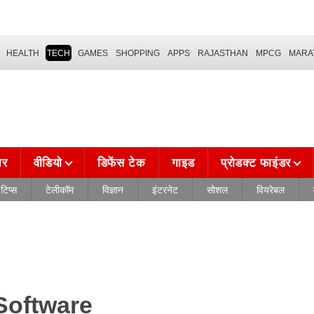
HEALTH
TECH
GAMES
SHOPPING
APPS
RAJASTHAN
MPCG
MARA
चर
वीडियो
डिफेंस टेक
गाइड
प्रोडक्ट फाइंडर
टिप्स
टेलीकॉम
विज्ञान
इंटरनेट
सोशल
वियरेबल
Software