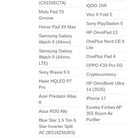
(CX1505CTA)
iQOO 15R
Moto Pad 70
Vivo X Fold 5
Groove
Sony PlayStation 5
Honor Pad X9 Max
HP OmniPad 12
Samsung Galaxy
OnePlus Nord CE 6
Watch 9 (44mm)
Lite
Samsung Galaxy
OnePlus Pad 4
Watch 9 (44mm,
LTE)
OPPO F33 Pro 5G
Sony Bravia 9 II
Cryptocurrency
Haier HQLED P7
HP OmniBook Ultra
Pro
14 (2026)
Acer Predator Atlas
iPhone 17
8
Eureka Forbes AP
Asus ROG Ally
355 Room Air
Purifier
Blue Star 1.5 Ton 5
Star Inverter Split
AC (IE518ZNURS)