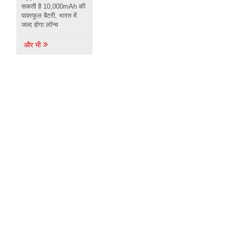
सकती है 10,000mAh की
पावरफुल बैटरी, भारत में
जल्द होगा लॉन्च
और भी