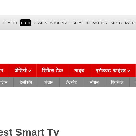
HEALTH
TECH
GAMES
SHOPPING
APPS
RAJASTHAN
MPCG
MARA
चर
वीडियो
डिफेंस टेक
गाइड
प्रोडक्ट फाइंडर
टिप्स
टेलीकॉम
विज्ञान
इंटरनेट
सोशल
वियरेबल
st Smart Tv