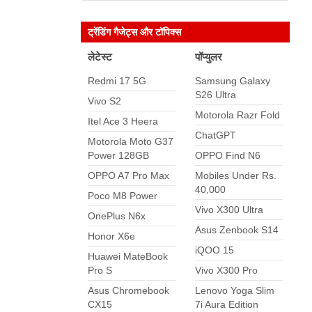
ट्रेंडिंग गैजेट्स और टॉपिक्स
लेटेस्ट
पॉप्युलर
Redmi 17 5G
Samsung Galaxy
S26 Ultra
Vivo S2
Motorola Razr Fold
Itel Ace 3 Heera
ChatGPT
Motorola Moto G37
Power 128GB
OPPO Find N6
OPPO A7 Pro Max
Mobiles Under Rs.
40,000
Poco M8 Power
Vivo X300 Ultra
OnePlus N6x
Asus Zenbook S14
Honor X6e
iQOO 15
Huawei MateBook
Pro S
Vivo X300 Pro
Asus Chromebook
Lenovo Yoga Slim
CX15
7i Aura Edition