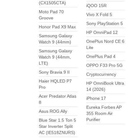
(CX1505CTA)
iQOO 15R
Moto Pad 70
Vivo X Fold 5
Groove
Sony PlayStation 5
Honor Pad X9 Max
HP OmniPad 12
Samsung Galaxy
OnePlus Nord CE 6
Watch 9 (44mm)
Lite
Samsung Galaxy
OnePlus Pad 4
Watch 9 (44mm,
LTE)
OPPO F33 Pro 5G
Sony Bravia 9 II
Cryptocurrency
Haier HQLED P7
HP OmniBook Ultra
Pro
14 (2026)
Acer Predator Atlas
iPhone 17
8
Eureka Forbes AP
Asus ROG Ally
355 Room Air
Purifier
Blue Star 1.5 Ton 5
Star Inverter Split
AC (IE518ZNURS)