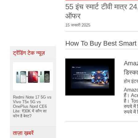
55 इंच स्मार्ट टीवी मात्र
ऑफर
15 जनवरी 2025
How To Buy Best Smart
ट्रेंडिंग टेक न्यूज़
Amazo
डिस्का
होम इंटर
Amazon 
हैं। Ac
Redmi Note 17 5G vs
है। To
Vivo T5x 5G vs
रुपये म
OnePlus Nord CE6
Lite: ₹30K में कौन सा
रुपये मे
फोन है बेस्ट?
ताज़ा ख़बरें