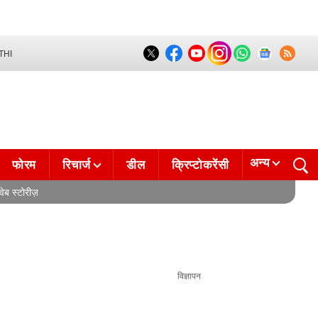
THI
अन्य
फोरम
रिचार्ज
डील
क्रिप्टोकरेंसी
वेब स्टोरीज़
विज्ञापन