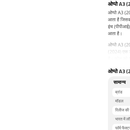
ओप्पो A3 
ओप्पो A3 (20
आता है जिसक
इंच (पीपीआई)
आता है।
ओप्पो A3 (20
(2024) एक ड
है। फोन क
के साथ लॉन्च
ओप्पो A3 (
कनेक्टिविटी 
सामान्य
एलटीई नेटवर्क
ब्रांड
मॉडल
रिलीज की
भारत में लॉ
फॉर्म फैक्ट