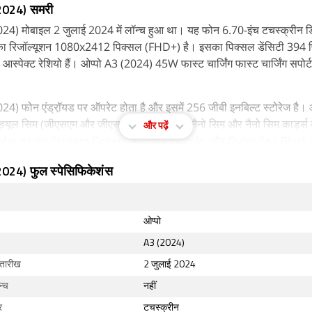
(2024) समरी
24) मोबाइल 2 जुलाई 2024 में लॉन्च हुआ था। यह फोन 6.70-इंच टचस्क्रीन डिस
ा रिजॉल्यूशन 1080x2412 पिक्सल (FHD+) है। इसका पिक्सल डेंसिटी 394 प
 आस्पेक्ट रेशियो हैं। ओप्पो A3 (2024) 45W फास्ट चार्जिंग फास्ट चार्जिंग सपोर्
24) फोन एंड्रॉ़यड पर ऑपरेट होता है और इसमें 256 जीबी इनबिल्ट स्टोरेज है। 
्यूल सिम (जीएसएम और जीएसएम) मोबाइल है जो नैनो सिम और नैनो सिम कार्ड्स
और पढ़ें
ो Mountain Stream Green, Aurora Purple, और Quiet Sea Black 
 किया गया है। इसमें डस्ट और वाटर प्रोटेक्शन के लिए आईपी65 रेटिंग है।
2024) फुल स्पेसिफिकेशंस
के लिए ओप्पो A3 (2024) में वाई-फाई, जीपीएस, यूएसबी टाइप सी, 3जी और 4जी (भ
 द्वारा उपयोग किए जाने वाले बैंड 40 के सपोर्ट के साथ) है।
ओप्पो
A3 (2024)
 तारीख
2 जुलाई 2024
न्च
नहीं
र
टचस्क्रीन