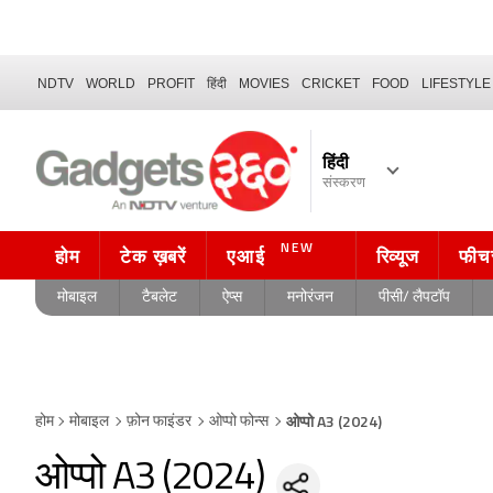
NDTV
WORLD
PROFIT
हिंदी
MOVIES
CRICKET
FOOD
LIFESTYLE
हिंदी
संस्करण
NEW
होम
टेक ख़बरें
एआई
रिव्यूज
फीच
मोबाइल
टैबलेट
ऐप्स
मनोरंजन
पीसी/ लैपटॉप
ओप्पो A3 (2024)
होम
मोबाइल
फ़ोन फाइंडर
ओप्पो फोन्स
ओप्पो A3 (2024)