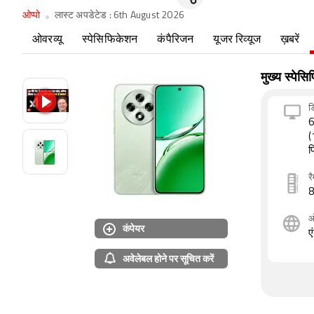
ओप्पो
लास्ट अपडेटेड :
6th August 2026
ओवरव्यू
स्पेसिफिकेशन
कंपैरिजन
यूजर रिव्यूज
ख़बरें
मुख्य स्पेस
डि
6
(
प
र
8
कंपेयर
ए
अवेलेबल होने पर सूचित करें