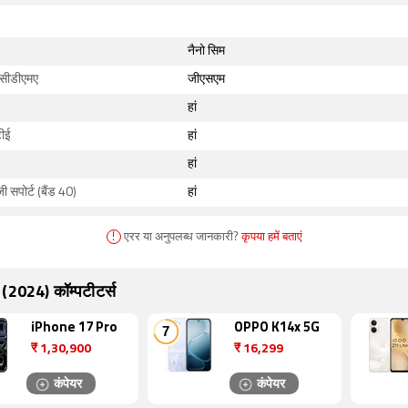
नैनो सिम
सीडीएमए
जीएसएम
हां
ीई
हां
हां
जी सपोर्ट (बैंड 40)
हां
!
एरर या अनुपलब्ध जानकारी?
कृपया हमें बताएं
 (2024) कॉम्पटीटर्स
iPhone 17 Pro
OPPO K14x 5G
₹
1,30,900
₹
16,299
कंपेयर
कंपेयर