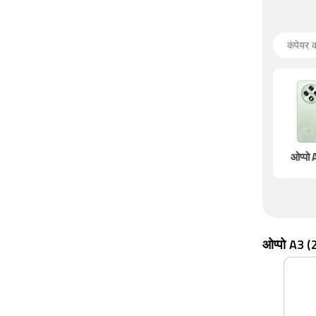
ओप्पो
ओप्पो A3 (20