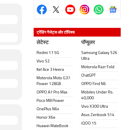
ट्रेंडिंग गैजेट्स और टॉपिक्स
लेटेस्ट
पॉप्युलर
Redmi 17 5G
Samsung Galaxy S26
Ultra
Vivo S2
Motorola Razr Fold
Itel Ace 3 Heera
ChatGPT
Motorola Moto G37
Power 128GB
OPPO Find N6
OPPO A7 Pro Max
Mobiles Under Rs.
40,000
Poco M8 Power
Vivo X300 Ultra
OnePlus N6x
Asus Zenbook S14
Honor X6e
iQOO 15
Huawei MateBook