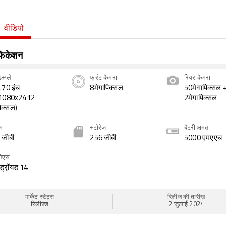
वीडियो
िफिकेशन
स्प्ले
फ्रंट कैमरा
रियर कैमरा
.70 इंच
8मेगापिक्सल
50मेगापिक्सल 
1080x2412
2मेगापिक्सल
िक्सल)
ैम
स्टोरेज
बैटरी क्षमता
 जीबी
256 जीबी
5000 एमएएच
ओएस
ंड्रॉ़यड 14
मार्केट स्टेट्स
रिलीज की तारीख
रिलीज़्ड
2 जुलाई 2024