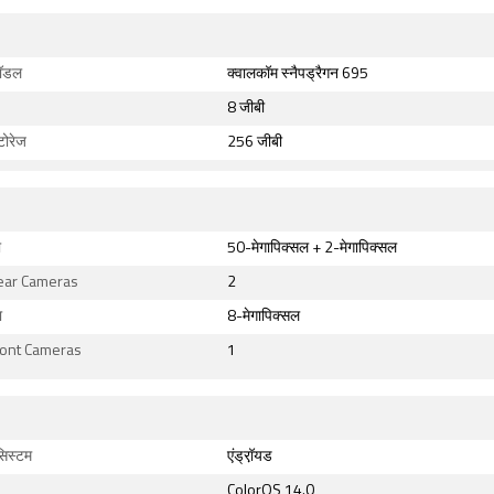
मॉडल
क्वालकॉम स्नैपड्रैगन 695
8 जीबी
टोरेज
256 जीबी
ा
50-मेगापिक्सल + 2-मेगापिक्सल
Rear Cameras
2
ा
8-मेगापिक्सल
ront Cameras
1
सिस्टम
एंड्रॉ़यड
ColorOS 14.0