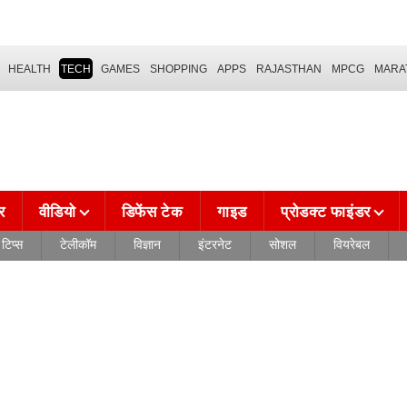
HEALTH
TECH
GAMES
SHOPPING
APPS
RAJASTHAN
MPCG
MARA
र
वीडियो
डिफेंस टेक
गाइड
प्रोडक्ट फाइंडर
टिप्स
टेलीकॉम
विज्ञान
इंटरनेट
सोशल
वियरेबल