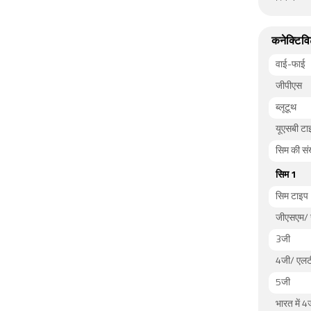
कनेक्टिवि
वाई-फाई
जीपीएस
ब्लूटूथ
यूएसबी टा
सिम की संख
सिम 1
सिम टाइप
जीएसएम/ 
3जी
4जी/ एलट
5जी
भारत में 4