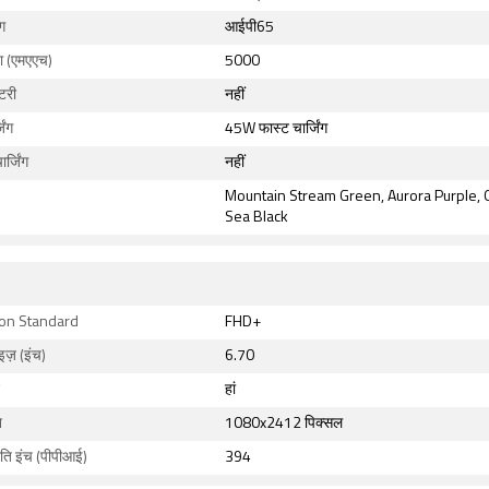
ग
आईपी65
ता (एमएएच)
5000
ैटरी
नहीं
िंग
45W फास्ट चार्जिंग
र्जिंग
नहीं
Mountain Stream Green, Aurora Purple, 
Sea Black
ion Standard
FHD+
इज़ (इंच)
6.70
हां
न
1080x2412 पिक्सल
रति इंच (पीपीआई)
394