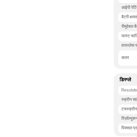
आईपी रेटिं
बैटरी क्षम
रीमूवेबल ब
फास्ट चार्ज
वायरलेस चा
कलर
डिस्प्ले
Resolut
स्क्रीन सा
टचस्क्रीन
रिज़ॉल्यूश
पिक्सल प्