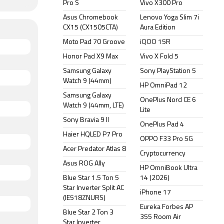
Pro S
Vivo X300 Pro
Asus Chromebook
Lenovo Yoga Slim 7i
CX15 (CX1505CTA)
Aura Edition
Moto Pad 70 Groove
iQOO 15R
Honor Pad X9 Max
Vivo X Fold 5
Samsung Galaxy
Sony PlayStation 5
Watch 9 (44mm)
HP OmniPad 12
Samsung Galaxy
OnePlus Nord CE 6
Watch 9 (44mm, LTE)
Lite
Sony Bravia 9 II
OnePlus Pad 4
Haier HQLED P7 Pro
OPPO F33 Pro 5G
Acer Predator Atlas 8
Cryptocurrency
Asus ROG Ally
HP OmniBook Ultra
Blue Star 1.5 Ton 5
14 (2026)
Star Inverter Split AC
iPhone 17
(IE518ZNURS)
Eureka Forbes AP
Blue Star 2 Ton 3
355 Room Air
Star Inverter