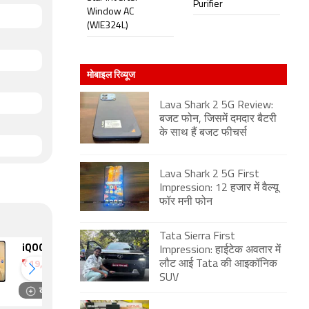
Purifier
Window AC
(WIE324L)
मोबाइल रिव्यूज
Lava Shark 2 5G Review:
बजट फोन, जिसमें दमदार बैटरी
के साथ हैं बजट फीचर्स
Lava Shark 2 5G First
Impression: 12 हजार में वैल्यू
फॉर मनी फोन
Tata Sierra First
iQOO Z11 Lite
OnePlus N6x
Impression: हाईटेक अवतार में
लौट आई Tata की आइकॉनिक
₹
19,499
₹
18,999
SUV
कंपेयर
कंपेयर