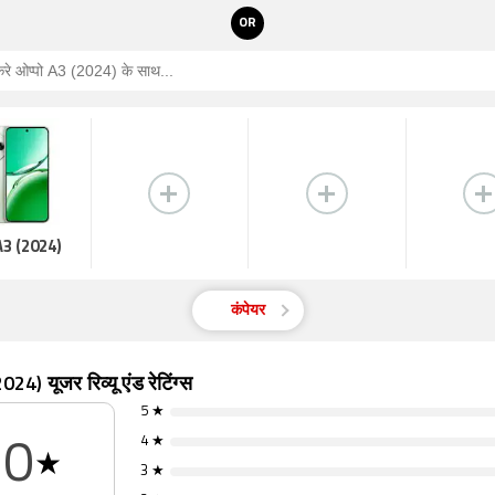
OR
 A3 (2024)
कंपेयर
24) यूजर रिव्यू एंड रेटिंग्स
5 ★
4 ★
0
★
3 ★