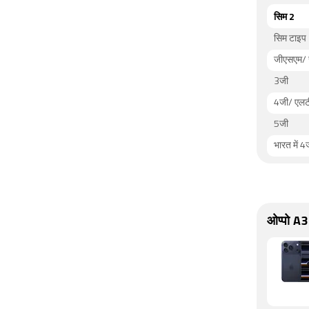
सिम 2
सिम टाइप
जीएसएम/ 
3जी
4जी/ एलट
5जी
भारत में 4
ओप्पो A3