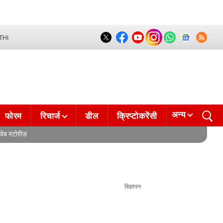
THI
अन्य
फोरम
रिचार्ज
डील
क्रिप्टोकरेंसी
वेब स्टोरीज़
विज्ञापन