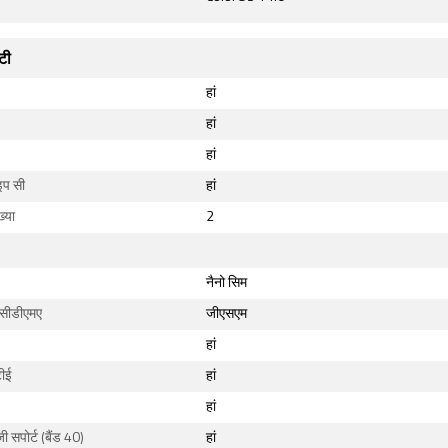
टी
हां
हां
हां
इप सी
हां
्या
2
नैनो सिम
सीडीएमए
जीएसएम
हां
ीई
हां
हां
जी सपोर्ट (बैंड 40)
हां