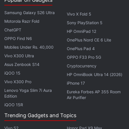
Samsung Galaxy S26 Ultra
Vivo X Fold 5
Motorola Razr Fold
Sony PlayStation 5
ChatGPT
HP OmniPad 12
OPPO Find N6
OnePlus Nord CE 6 Lite
Mobiles Under Rs. 40,000
OnePlus Pad 4
Vivo X300 Ultra
OPPO F33 Pro 5G
Asus Zenbook S14
Cryptocurrency
iQOO 15
HP OmniBook Ultra 14 (2026)
Vivo X300 Pro
Poco ने अपने पोको एम2 प्रो हैंडसेट में 128 जीबी UFS 2.1 स्टोरेज
iPhone 17
दी है। ज़रूरत पड़ने पर 512 जीबी तक का माइक्रोएसडी कार्ड भी
Lenovo Yoga Slim 7i Aura
Eureka Forbes AP 355 Room
Edition
इस्तेमाल करना संभव है। कनेक्टिविटी फीचर्स में 4जी वीओएलटीई, वाई-
Air Purifier
iQOO 15R
फाई 802.11एसी, ब्लूटूथ 5.0, जीपीएस/ ए-जीपीएस, यूएसबी टाइप-सी
और 3.5 एमएम हेडफोन जैक शामिल हैं। एक्सेलेरोमीटर, एंबियंट लाइट
Trending Gadgets and Topics
सेंसर, जायरोस्कोप, मैगनेटोमीटर और प्रॉक्सिमिटी सेंसर फोन का हिस्सा
Vivo S2
Honor Pad X9 Max