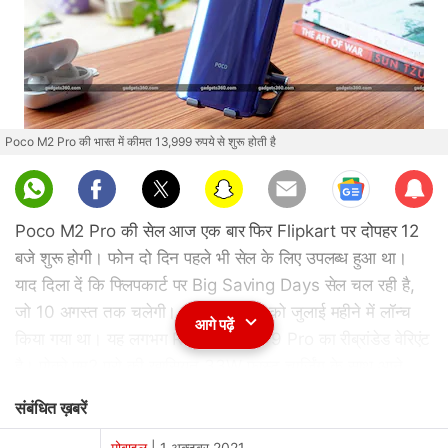
Poco M2 Pro की भारत में कीमत 13,999 रुपये से शुरू होती है
Sub
scri
Poco M2 Pro की सेल आज एक बार फिर Flipkart पर दोपहर 12
be
बजे शुरू होगी। फोन दो दिन पहले भी सेल के लिए उपलब्ध हुआ था।
याद दिला दें कि फ्लिपकार्ट पर Big Saving Days सेल चल रही है,
जो 10 अगस्त तक चलेगी। पोको एम2 प्रो को जुलाई महीने में लॉन्च
आगे पढ़ें
किया गया था। यह लगभग Redmi Note 9 Pro का रीब्रांडेड वेरिएंट
है। पोको एम2 प्रो की खासियत 33W फास्ट चार्जिंग के साथ आने
वाली एक बड़ी बैटरी, दमदार मिड-रेंज प्रोसेसर और 48-मेगापिक्सल
संबंधित ख़बरें
क्वाड रियर कैमरा सेटअप है। फोन होल-पंच डिस्प्ले से लैस आता है।
अतिरिक्त प्रोटेक्शन के लिए कंपनी ने Poco M2 Pro में डस्ट और
मोबाइल
|
1 अक्टूबर 2021