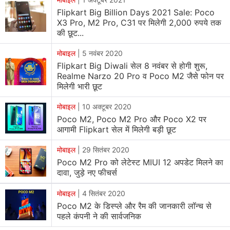
Flipkart Big Billion Days 2021 Sale: Poco
स्पैल्श रेसिस्टेंस के लिए पी2आई नैनो कोटिंग दी है।
X3 Pro, M2 Pro, C31 पर मिलेगी 2,000 रुपये तक
की छूट...
Poco M2 Pro price in India, sale offers
मोबाइल
|
5 नवंबर 2020
पोको एम2 प्रो
के 4 जीबी रैम और 64 जीबी स्टोरेज वेरिएंट की कीमत
Flipkart Big Diwali सेल 8 नवंबर से होगी शुरू,
13,999 रुपये है। इसका दूसरा वेरिएंट 6 जीबी रैम और 64 जीबी
Realme Narzo 20 Pro व Poco M2 जैसे फोन पर
मिलेगी भारी छूट
स्टोरेज के साथ आता है, जिसकी कीमत 14,999 रुपये है। तीसरे
वेरिएंट की कीमत 16,999 रुपये है। इसमें 6 जीबी रैम और 128 जीबी
मोबाइल
|
10 अक्टूबर 2020
स्टोरेज शामिल है। Poco M2 Pro को आउट ऑफ द ब्लू, ग्रीन एंड
Poco M2, Poco M2 Pro और Poco X2 पर
ग्रीनर और टू शेड्स ऑफ ब्लैक रंग के विकल्पों में खरीदा जा सकता है।
आगामी Flipkart सेल में मिलेगी बड़ी छूट
बता दें कि Poco M2 Pro की सेल दोपहर 12 बजे ई-कॉमर्स साइट
मोबाइल
|
29 सितंबर 2020
फ्लिपकार्ट पर आयोजित होने वाली है।
Poco M2 Pro को लेटेस्ट MIUI 12 अपडेट मिलने का
दावा, जुड़े नए फीचर्स
सेल ऑफर्स की बात करें तो ग्राहकों के पास एक्सिस बैंक बज़ क्रेडिट
मोबाइल
|
4 सितंबर 2020
कार्ड के जरिए पांच प्रतिशत छूट और फ्लिपकार्ट एक्सिस बैंक क्रेडिट
Poco M2 के डिस्प्ले और रैम की जानकारी लॉन्च से
कार्ड के जरिए भी पांच प्रतिशत कैशबैक पाने का मौका है। ग्राहक
पहले कंपनी ने की सार्वजनिक
Poco M2 Pro को 1,556 रुपये से शुरू होने वाली बिना ब्याज़ की