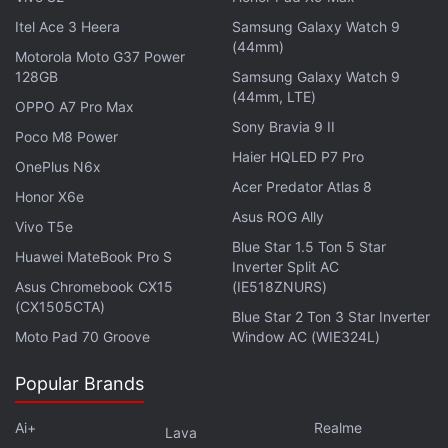
हैं। पिछले हिस्से पर फिंगरप्रिंट सेंसर दिया गया है।
Itel Ace 3 Heera
Samsung Galaxy Watch 9
(44mm)
Poco M2 Pro की बैटरी 5,020 एमएएच की है और यह 33 वॉट
Motorola Moto G37 Power
128GB
Samsung Galaxy Watch 9
फास्ट चार्जिंग को सपोर्ट करती है।
(44mm, LTE)
OPPO A7 Pro Max
Sony Bravia 9 II
लेटेस्ट टेक न्यूज़
,
स्मार्टफोन रिव्यू
और लोकप्रिय
मोबाइल
पर मिलने वाले
Poco M8 Power
Haier HQLED P7 Pro
एक्सक्लूसिव ऑफर के लिए गैजेट्स 360
एंड्रॉयड
ऐप डाउनलोड करें और
OnePlus N6x
हमें
गूगल समाचार
पर फॉलो करें।
Acer Predator Atlas 8
Honor X6e
Asus ROG Ally
Vivo T5e
ये भी पढ़े:
,
Poco M2 Pro
,
Poco M2 Pro Features
,
Poco M2 Pro
Blue Star 1.5 Ton 5 Star
specifications
,
Poco M2 Pro Sale
,
Poco M2 Pro price in India
Huawei MateBook Pro S
Inverter Split AC
Asus Chromebook CX15
(IE518ZNURS)
(CX1505CTA)
Blue Star 2 Ton 3 Star Inverter
Moto Pad 70 Groove
Window AC (WIE324L)
Popular Brands
Ai+
Realme
Lava