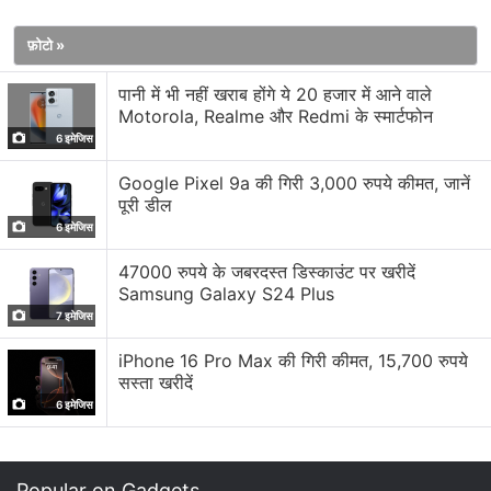
किश्त पर भी खरीद सकते हैं।
फ़ोटो »
Poco M2 Pro specifications, features
पानी में भी नहीं खराब होंगे ये 20 हजार में आने वाले
Motorola, Realme और Redmi के स्मार्टफोन
डुअल सिम Poco M2 Pro एंड्रॉयड 10 पर आधारित MIUI 11 for
6 इमेजिस
Poco पर चलता है। इसमें 6.67 इंच का फुल-एचडी+
(1,080x2,400 पिक्सल) डिस्प्ले है, 20:9 आस्पेक्ट रेशियो और
Google Pixel 9a की गिरी 3,000 रुपये कीमत, जानें
पूरी डील
कॉर्निंग गोरिल्ला ग्लास 5 प्रोटेक्शन के साथ। स्मार्टफोन में ऑक्टा-कोर
6 इमेजिस
क्वालकॉम स्नैपड्रैगन 720जी प्रोसेसर का इस्तेमाल हुआ है। जुगलबंदी
के लिए 6 जीबी तक LPDDR4X RAM मौज़ूद हैं। पोको एम2 प्रो चार
47000 रुपये के जबरदस्त डिस्काउंट पर खरीदें
Samsung Galaxy S24 Plus
रियर कैमरों वाला हैंडसेट है। इसमें प्राइमरी कैमरा 48 मेगापिक्सल का
7 इमेजिस
है। इसके अलावा 8 मेगापिक्सल का सेकेंडरी कैमरा अल्ट्रा वाइड-एंगल
लेंस के साथ आता है। फोन में 5 मेगापिक्सल का मैक्रो शूटर और 2
iPhone 16 Pro Max की गिरी कीमत, 15,700 रुपये
सस्ता खरीदें
मेगापिक्सल का डेप्थ सेंसर भी दिया गया है। सेल्फी के लिए फोन में 16
6 इमेजिस
मेगापिक्सल का सेंसर है, जो नाइट मोड को सपोर्ट करता है।
Popular on Gadgets