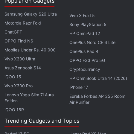
Popular on Gadgets
Samsung Galaxy S26 Ultra
Vivo X Fold 5
Motorola Razr Fold
Sony PlayStation 5
ChatGPT
HP OmniPad 12
OPPO Find N6
OnePlus Nord CE 6 Lite
Mobiles Under Rs. 40,000
लेटेस्ट टेक न्यूज़
,
स्मार्टफोन रिव्यू
और लोकप्रिय
मोबाइल
पर मिलने वाले
OnePlus Pad 4
एक्सक्लूसिव ऑफर के लिए गैजेट्स 360
एंड्रॉयड
ऐप डाउनलोड करें और
Vivo X300 Ultra
OPPO F33 Pro 5G
हमें
गूगल समाचार
पर फॉलो करें।
Asus Zenbook S14
Cryptocurrency
iQOO 15
HP OmniBook Ultra 14 (2026)
ये भी पढ़े:
Google Pixel 10 Pro XL
,
Google Pixel 10 Pro XL Price
,
Vivo X300 Pro
Offers on Google Pixel 10 Pro XL
,
Discount on Google Pixel 10
iPhone 17
Pro XL
,
Google Pixel 10 Pro XL Specifications
,
Flipkart
Lenovo Yoga Slim 7i Aura
Eureka Forbes AP 355 Room
Edition
Air Purifier
iQOO 15R
Trending Gadgets and Topics
Redmi 17 5G
Honor Pad X9 Max