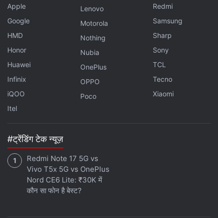
Apple
Redmi
Lenovo
Google
Samsung
Motorola
HMD
Sharp
Nothing
Honor
Sony
Nubia
Huawei
TCL
OnePlus
Infinix
Tecno
OPPO
iQOO
Xiaomi
Poco
Itel
#ट्रेंडिंग टेक न्यूज़
Redmi Note 17 5G vs
Vivo T5x 5G vs OnePlus
Nord CE6 Lite: ₹30K में
कौन सा फोन है बेस्ट?