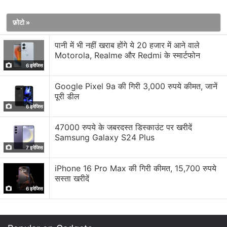
मिमी, मोटाई 8.5 मिमी और वजन 232 ग्राम है।
फ़ोटो »
पानी में भी नहीं खराब होंगे ये 20 हजार में आने वाले
कैमरा सेटअप की बात करें तो Pixel 10 Pro XL के रियर में f/1.68
Motorola, Realme और Redmi के स्मार्टफोन
अपर्चर के साथ 50 मेगापिक्सल वाइड कैमरा, f/1.7 अपर्चर के साथ 48
6 इमेजिस
मेगापिक्सल अल्ट्रा वाइड कैमरा और f/2.8 अपर्चर के साथ 48
Google Pixel 9a की गिरी 3,000 रुपये कीमत, जानें
मेगापिक्सल टेलीफोटो कैमरा दिया गया है। इसमें सेल्फी और वीडियो कॉल
पूरी डील
के लिए f/2.2 अपर्चर के साथ 42 मेगापिक्सल का ड्यूल पीडी फ्रंट
6 इमेजिस
कैमरा है। कनेक्टिविटी ऑप्शंस में ड्यूल सिम, वाई-फाई 7, ब्लूटूथ v6,
47000 रुपये के जबरदस्त डिस्काउंट पर खरीदें
एनएफसी, जीपीएस, गूगल कास्ट और यूएसबी टाइप सी 3.2 पोर्ट शामिल
Samsung Galaxy S24 Plus
है।
7 इमेजिस
iPhone 16 Pro Max की गिरी कीमत, 15,700 रुपये
सस्ता खरीदें
6 इमेजिस