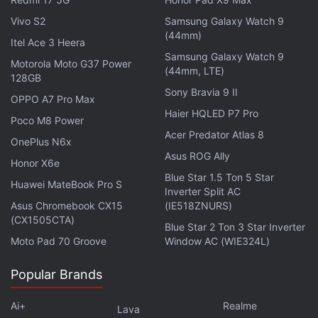
Vivo S2
Samsung Galaxy Watch 9
(44mm)
Itel Ace 3 Heera
Samsung Galaxy Watch 9
Motorola Moto G37 Power
(44mm, LTE)
128GB
Sony Bravia 9 II
OPPO A7 Pro Max
Haier HQLED P7 Pro
Poco M8 Power
Acer Predator Atlas 8
OnePlus N6x
Asus ROG Ally
Honor X6e
Blue Star 1.5 Ton 5 Star
Huawei MateBook Pro S
Inverter Split AC
Asus Chromebook CX15
(IE518ZNURS)
(CX1505CTA)
Blue Star 2 Ton 3 Star Inverter
Moto Pad 70 Groove
Window AC (WIE324L)
Popular Brands
Ai+
Realme
Lava