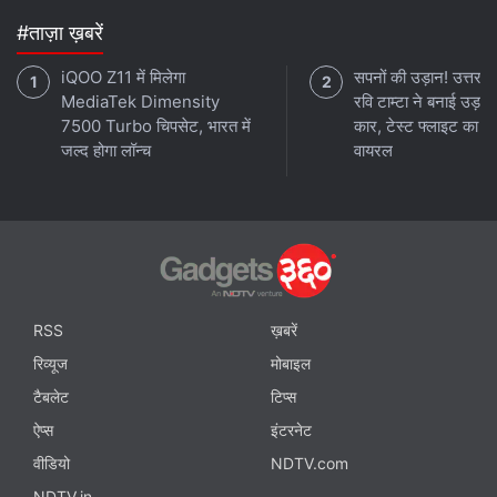
#ताज़ा ख़बरें
iQOO Z11 में मिलेगा
सपनों की उड़ान! उत्तराख
MediaTek Dimensity
रवि टाम्टा ने बनाई उड़ने
7500 Turbo चिपसेट, भारत में
कार, टेस्ट फ्लाइट का वी
जल्द होगा लॉन्च
वायरल
RSS
ख़बरें
रिव्यूज
मोबाइल
टैबलेट
टिप्स
ऐप्स
इंटरनेट
वीडियो
NDTV.com
NDTV.in