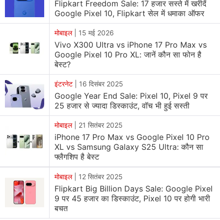
Google Pixel 10 Pro XL Price & Offers
Flipkart Freedom Sale: 17 हजार सस्ते में खरीदें
Google Pixel 10, Flipkart सेल में धमाका ऑफर
Google Pixel 10 Pro XL का 16GB/256GB स्टोरेज वेरिएंट ई-
मोबाइल
|
15 मई 2026
कॉमर्स साइट फ्लिपकार्ट पर
1,24,999 रुपये
में लिस्ट किया गया है।
Vivo X300 Ultra vs iPhone 17 Pro Max vs
यहां पर बैंक ऑफर में HDFC बैंक क्रेडिट कार्ड से भुगतान पर 8 हजार
Google Pixel 10 Pro XL: जानें कौन सा फोन है
रुपये डिस्काउंट मिल सकता है, जिसके बाद प्रभावी कीमत रुपये हो
बेस्ट?
जाएगी। वहीं एक्सचेंज ऑफर में पुराना फोन देने पर 50,950 रुपये तक
इंटरनेट
|
16 दिसंबर 2025
कीमत कम हो सकती है। हालांकि, एक्सचेंज का लाभ एक्सचेंज में दिए
Google Year End Sale: Pixel 10, Pixel 9 पर
जाने वाले फोन के मॉडल और उसकी स्थिति पर निर्भर करता है।
25 हजार से ज्यादा डिस्काउंट, वॉच भी हुई सस्ती
मोबाइल
|
21 सितंबर 2025
Google Pixel 10 Pro XL Features & Specifications
iPhone 17 Pro Max vs Google Pixel 10 Pro
XL vs Samsung Galaxy S25 Ultra: कौन सा
Google Pixel 10 Pro XL में 6.8 इंच की सुपर Actua LTPO
फ्लैगशिप है बेस्ट
OLED डिस्प्ले दी गई है, जिसका रेजोल्यूशन 1344x2992 पिक्सल,
1-120Hz रिफ्रेश रेट और 3,300 निट्स तक पीक ब्राइटनेस है।
मोबाइल
|
12 सितंबर 2025
Flipkart Big Billion Days Sale: Google Pixel
इस स्मार्टफोन में Google Tensor G5 प्रोसेसर दिया गया है। यह
9 पर 45 हजार का डिस्काउंट, Pixel 10 पर होगी भारी
फोन एंड्रॉयड 16 ऑपरेटिंग सिस्टम पर काम करता है। डाइमेंशन की
बचत
बात करें तो Pixel 10 Pro XL की लंबाई 162.8 मिमी, चौड़ाई 76.7