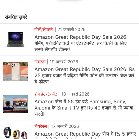
स्मार्ट टीवी, टैबलेट, लैपटॉप, टीवी, कैमरे, वायरलेस स्पीकर, TWS
ईयरबड्स, वियरेबल और स्मार्ट होम एप्लायंसेज आदि पर भी छूट मिलेगी।
संबंधित ख़बरें
इसके अलावा ग्राहक बैंक ऑफर और एक्सचेंज ऑफर से अतिरिक्त बचत
भी कर पाएंगे। आइए अमेजन ग्रेट रिपब्लिक डे सेल के दौरान स्मार्टफोन
पीसी/लैपटॉप
|
21 जनवरी 2026
Amazon Great Republic Day Sale 2026:
पर मिलने वाली डील्स के बारे में विस्तार से जानते हैं।
गेमिंग, प्रोडक्टिविटी या एंटरटेनमेंट, हर किसी के लिए
सस्ते लैपटॉप डील्स!
बैंक ऑफर
बैंक ऑफर की बात की जाए तो एसबीआई क्रेडिट कार्ड और ईएमआई
मोबाइल
|
19 जनवरी 2026
ट्रांजेक्शन पर 10 प्रतिशत इंस्टेंट डिस्काउंट मिल सकता है। इसके
Amazon Great Republic Day Sale 2026: Rs
25 हजार बजट में बढ़िया गेमिंग फोन की तलाश? चेक करें
अलावा अमेजन पे आईसीआईसीआई बैंक क्रेडिट कार्ड से भुगतान पर 5
ये डील्स
प्रतिशत कैशबैक मिल सकता है। सेल में 24 महीने तक ईएमआई का
विकल्प भी है।
होम इंटरटेनमेंट
|
18 जनवरी 2026
Amazon सेल में 55 इंच बड़े Samsung, Sony,
Xiaomi के Smart TV हुए Rs 40 हजार से भी ज्यादा
अल्ट्रा प्रीमियम स्मार्टफोन पर डील्स
सस्ते!
iPhone 17 Pro सेल में 1,34,900 रुपये के बजाय _ _,_99 रुपये में
मिलेगा। वहीं OnePlus 15 सेल में 76,999 रुपये के बजाय
वियरेबल
|
17 जनवरी 2026
68,999 रुपये में मिलेगा। Samsung Galaxy S25 Ultra 5G
Amazon Great Republic Day सेल में Rs 5 हजार