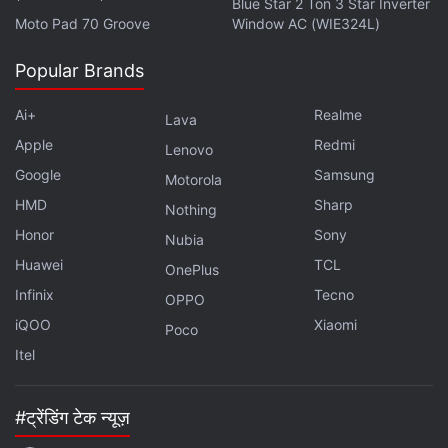
Blue Star 2 Ton 3 Star Inverter
Moto Pad 70 Groove
Window AC (WIE324L)
Popular Brands
Ai+
Realme
Lava
Apple
Redmi
Lenovo
Google
Samsung
Motorola
HMD
Sharp
Nothing
Honor
Sony
Nubia
Huawei
TCL
OnePlus
Infinix
Tecno
OPPO
iQOO
Xiaomi
Poco
Itel
#ट्रेंडिंग टेक न्यूज़