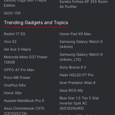
Lenovo Yoga Slim 7i Aura
Eureka Forbes AP 355 Room
Edition
Air Purifier
iQOO 15R
Trending Gadgets and Topics
Redmi 17 5G
Honor Pad X9 Max
Vivo S2
Samsung Galaxy Watch 9
(44mm)
Itel Ace 3 Heera
Samsung Galaxy Watch 9
Motorola Moto G37 Power
(44mm, LTE)
128GB
Sony Bravia 9 II
OPPO A7 Pro Max
लेटेस्ट टेक न्यूज़
,
स्मार्टफोन रिव्यू
और लोकप्रिय
मोबाइल
पर मिलने वाले
Haier HQLED P7 Pro
Poco M8 Power
एक्सक्लूसिव ऑफर के लिए गैजेट्स 360
एंड्रॉयड
ऐप डाउनलोड करें और
Acer Predator Atlas 8
OnePlus N6x
हमें
गूगल समाचार
पर फॉलो करें।
Asus ROG Ally
Honor X6e
Blue Star 1.5 Ton 5 Star
ये भी पढ़े:
Amazon Great Republic Day Sale 2026
,
Deals on
Huawei MateBook Pro S
Inverter Split AC
Smartphone
,
Discount on Smartphone
,
Amazon
Asus Chromebook CX15
(IE518ZNURS)
(CX1505CTA)