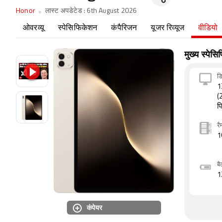
Honor
लास्ट अपडेटेड :
6th August 2026
ओवरव्यू
स्पेसिफिकेशन
कंपैरिजन
यूजर रिव्यूज
वीडियो
मुख्य स्पेस
डि
1
(
प
रै
1
बै
1
कंपेयर