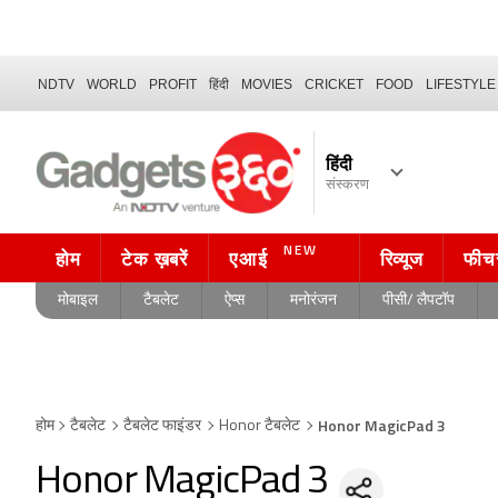
NDTV
WORLD
PROFIT
हिंदी
MOVIES
CRICKET
FOOD
LIFESTYLE
हिंदी
संस्करण
NEW
होम
टेक ख़बरें
एआई
रिव्यूज
फीच
मोबाइल
टैबलेट
ऐप्स
मनोरंजन
पीसी/ लैपटॉप
Honor MagicPad 3
होम
टैबलेट
टैबलेट फाइंडर
Honor टैबलेट
Honor MagicPad 3