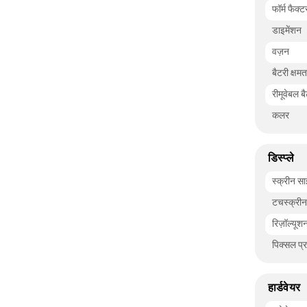
फॉर्म फैक्ट
डाइमेंशन
वज़न
बैटरी क्षम
रीमूवेबल ब
कलर
डिस्प्ले
स्क्रीन सा
टचस्क्रीन
रिज़ॉल्यूश
पिक्सल प्
हार्डवेयर