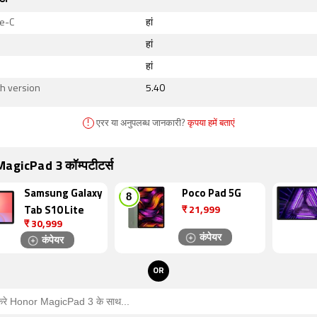
e-C
हां
हां
हां
h version
5.40
!
एरर या अनुपलब्ध जानकारी?
कृपया हमें बताएं
agicPad 3 कॉम्पटीटर्स
Samsung Galaxy
Poco Pad 5G
₹
21,999
Tab S10 Lite
₹
30,999
कंपेयर
कंपेयर
OR