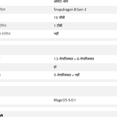
ऑक्टा-कोर
मॉडल
Snapdragon 8 Gen 3
16 जीबी
टोरेज
1 टीबी
ल स्टोरेज
नहीं
ा
13-मेगापिक्सल + 8-मेगापिक्सल
हां
ा
9-मेगापिक्सल + नहीं
MagicOS 9.0.1
टी