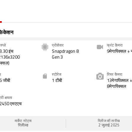
िफिकेशन
स्प्ले
प्रोसेसर
फ्रंट कैमरा
3.30 इंच
Snapdragon 8
9मेगापिक्सल + न
2136x3200
Gen 3
िक्सल)
म
स्टोरेज
रियर कैमरा
6 जीबी
1 टीबी
13मेगापिक्सल 
8मेगापिक्सल
टरी क्षमता
2450 एमएएच
मार्केट स्टेट्स
रिलीज की तारीख
रिलीज़्ड
2 जुलाई 2025