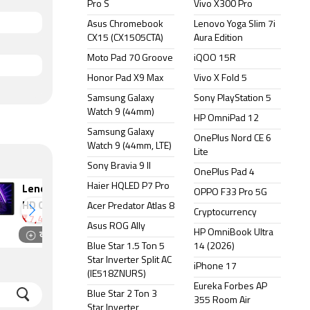
Pro S
Vivo X300 Pro
Asus Chromebook
Lenovo Yoga Slim 7i
CX15 (CX1505CTA)
Aura Edition
Moto Pad 70 Groove
iQOO 15R
Honor Pad X9 Max
Vivo X Fold 5
Samsung Galaxy
Sony PlayStation 5
Watch 9 (44mm)
HP OmniPad 12
Samsung Galaxy
OnePlus Nord CE 6
Watch 9 (44mm, LTE)
Lite
Sony Bravia 9 II
OnePlus Pad 4
Haier HQLED P7 Pro
Lenovo Tab M10
Xiaomi Pad 8
OPPO F33 Pro 5G
₹
37,999
HD Gen 2
Acer Predator Atlas 8
Cryptocurrency
₹
7,499
Asus ROG Ally
कंपेयर
कंपेयर
HP OmniBook Ultra
Blue Star 1.5 Ton 5
14 (2026)
Star Inverter Split AC
iPhone 17
(IE518ZNURS)
Eureka Forbes AP
Blue Star 2 Ton 3
355 Room Air
Star Inverter