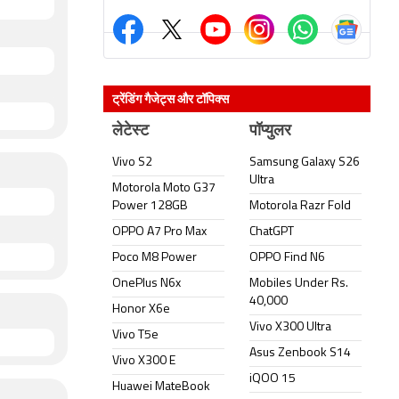
ट्रेंडिंग गैजेट्स और टॉपिक्स
लेटेस्ट
पॉप्युलर
Vivo S2
Samsung Galaxy S26
Ultra
Motorola Moto G37
Power 128GB
Motorola Razr Fold
OPPO A7 Pro Max
ChatGPT
Poco M8 Power
OPPO Find N6
OnePlus N6x
Mobiles Under Rs.
40,000
Honor X6e
Vivo X300 Ultra
Vivo T5e
Asus Zenbook S14
Vivo X300 E
iQOO 15
Huawei MateBook