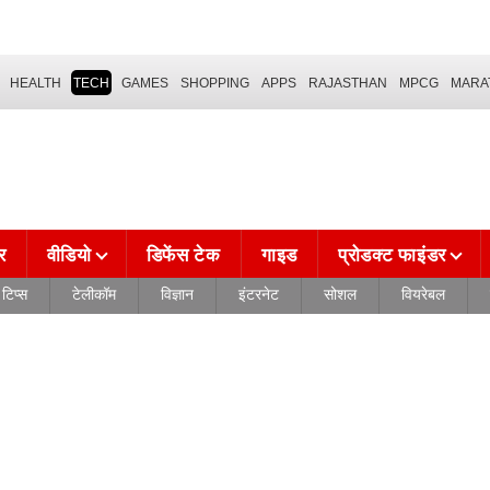
HEALTH
TECH
GAMES
SHOPPING
APPS
RAJASTHAN
MPCG
MARA
र
वीडियो
डिफेंस टेक
गाइड
प्रोडक्ट फाइंडर
टिप्स
टेलीकॉम
विज्ञान
इंटरनेट
सोशल
वियरेबल