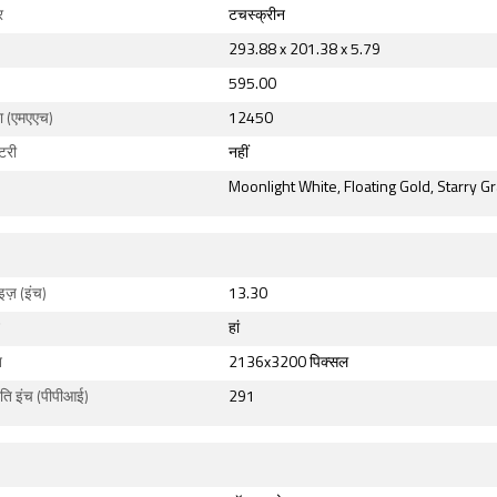
र
टचस्क्रीन
293.88 x 201.38 x 5.79
595.00
ता (एमएएच)
12450
ैटरी
नहीं
Moonlight White, Floating Gold, Starry G
इज़ (इंच)
13.30
हां
न
2136x3200 पिक्सल
रति इंच (पीपीआई)
291