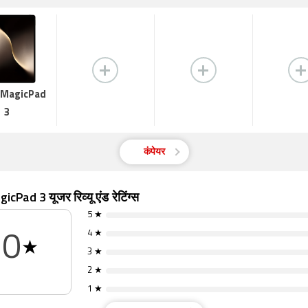
 MagicPad
3
कंपेयर
Pad 3 यूजर रिव्यू एंड रेटिंग्स
5 ★
4 ★
0
★
3 ★
2 ★
1 ★