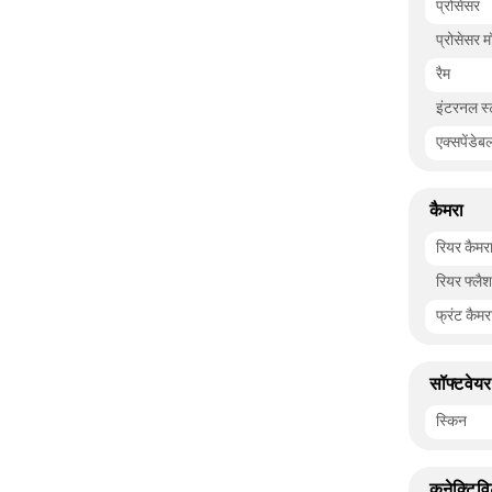
प्रोसेसर
प्रोसेसर 
रैम
इंटरनल स्
एक्सपेंडेब
कैमरा
रियर कैमर
रियर फ्लैश
फ्रंट कैमर
सॉफ्टवेयर
स्किन
कनेक्टिवि