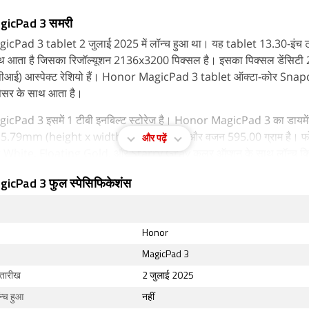
gicPad 3 समरी
Pad 3 tablet 2 जुलाई 2025 में लॉन्च हुआ था। यह tablet 13.30-इंच ट
 साथ आता है जिसका रिजॉल्यूशन 2136x3200 पिक्सल है। इसका पिक्सल डेंसिटी
पीपीआई) आस्पेक्ट रेशियो हैं। Honor MagicPad 3 tablet ऑक्टा-कोर Sn
ेसर के साथ आता है।
cPad 3 इसमें 1 टीबी इनबिल्ट स्टोरेज है। Honor MagicPad 3 का डायम
 5.79mm (height x width x thickness) और वजन 595.00 ग्राम है। फ
और पढ़ें
White, Floating Gold, और Starry Gray कलर ऑप्शन के साथ लॉन्च किय
ी के लिए Honor MagicPad 3 में USB Type-C और वाई-फाई है।
icPad 3 फुल स्पेसिफिकेशंस
Honor
MagicPad 3
 तारीख
2 जुलाई 2025
ॉन्च हुआ
नहीं